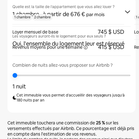
Quelle est la taille de l'appartement que vous allez louer ?
1 chambre
· à partir de 676 €
par mois
1 chambre
2 chambre
1
745 $ USD
Loyer mensuel de base
Lo
Les voyageurs auront-ils le logement pour eux seuls ?
Oui, l'ensemble du logement leur est réservé
415 $ USD
Revenus moyens pour une
semaine
Re
Combien de nuits allez-vous proposer sur Airbnb ?
1 nuit
Cet immeuble vous permet d'accueillir des voyageurs jusqu'à
180 nuits par an
Cet immeuble touchera une commission de
25 %
sur les
versements effectués par Airbnb. Ce pourcentage est déjà pris
en compte dans l'estimation de vos revenus.