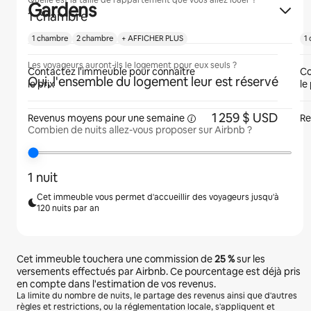
Quelle est la taille de l'appartement que vous allez louer ?
Gardens
1 chambre
1 chambre
2 chambre
+ AFFICHER PLUS
1
Les voyageurs auront-ils le logement pour eux seuls ?
Contactez l'immeuble pour connaître
Co
Oui, l'ensemble du logement leur est réservé
le prix
le
1 259 $ USD
Revenus moyens pour une
semaine
Re
Combien de nuits allez-vous proposer sur Airbnb ?
1 nuit
Cet immeuble vous permet d'accueillir des voyageurs jusqu'à
120 nuits par an
Cet immeuble touchera une commission de
25 %
sur les
versements effectués par Airbnb. Ce pourcentage est déjà pris
en compte dans l'estimation de vos revenus.
La limite du nombre de nuits, le partage des revenus ainsi que d'autres
règles et restrictions, ou la réglementation locale, s'appliquent et