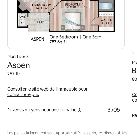
Plan 1 sur 3
Pl
Aspen
B
757 ft²
80
Consulter le site web de l'immeuble pour
connaître le prix
Co
co
$705
Revenus moyens pour une
semaine
Re
Les plans du logement sont approximatifs. Les prix, les disponibilités