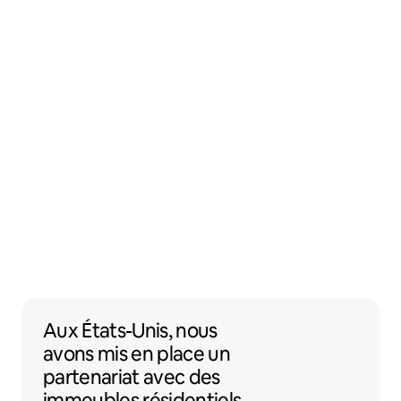
Aux États-Unis, nous avons mis en place 
Aux États-Unis,
nous
avons mis en place un
partenariat
avec des
immeubles résidentiels