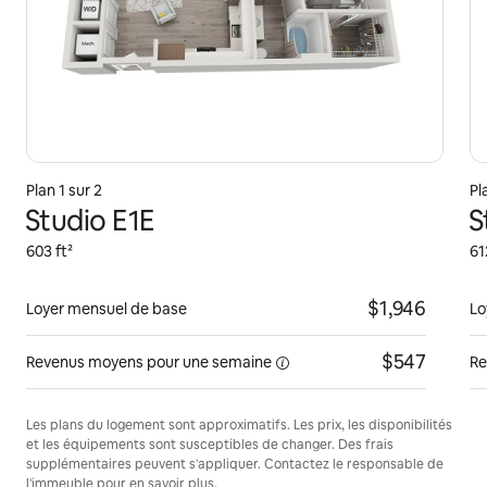
Plan 1 sur 2
Pl
Studio E1E
S
603 ft²
61
$1,946
Loyer mensuel de base
Lo
$547
Revenus moyens pour une
semaine
Re
Les plans du logement sont approximatifs. Les prix, les disponibilités
et les équipements sont susceptibles de changer. Des frais
supplémentaires peuvent s'appliquer. Contactez le responsable de
l'immeuble pour en savoir plus.