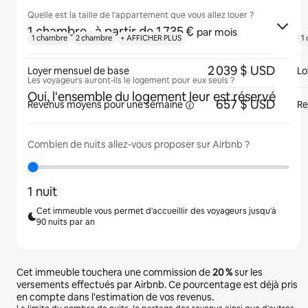
Quelle est la taille de l'appartement que vous allez louer ?
1 chambre
· à partir de 1 735 €
par mois
1 chambre
2 chambre
+ AFFICHER PLUS
1
2 039 $ USD
Loyer mensuel de base
Lo
Les voyageurs auront-ils le logement pour eux seuls ?
Oui, l'ensemble du logement leur est réservé
657 $ USD
Revenus moyens pour une
semaine
Re
Combien de nuits allez-vous proposer sur Airbnb ?
1 nuit
Cet immeuble vous permet d'accueillir des voyageurs jusqu'à
90 nuits par an
Cet immeuble touchera une commission de
20 %
sur les
versements effectués par Airbnb. Ce pourcentage est déjà pris
en compte dans l'estimation de vos revenus.