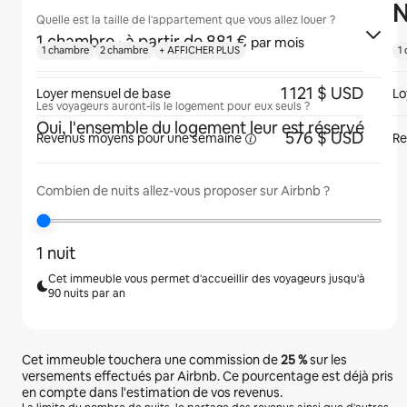
N
Quelle est la taille de l'appartement que vous allez louer ?
1 chambre
· à partir de 881 €
par mois
1 chambre
2 chambre
+ AFFICHER PLUS
1
1 121 $ USD
Loyer mensuel de base
Lo
Les voyageurs auront-ils le logement pour eux seuls ?
Oui, l'ensemble du logement leur est réservé
576 $ USD
Revenus moyens pour une
semaine
Re
Combien de nuits allez-vous proposer sur Airbnb ?
1 nuit
Cet immeuble vous permet d'accueillir des voyageurs jusqu'à
90 nuits par an
Cet immeuble touchera une commission de
25 %
sur les
versements effectués par Airbnb. Ce pourcentage est déjà pris
en compte dans l'estimation de vos revenus.