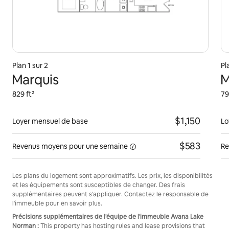
Plan 1 sur 2
Pl
Marquis
M
829 ft²
79
$1,150
Loyer mensuel de base
Lo
$583
Revenus moyens pour une
semaine
Re
Les plans du logement sont approximatifs. Les prix, les disponibilités
et les équipements sont susceptibles de changer. Des frais
supplémentaires peuvent s'appliquer. Contactez le responsable de
l'immeuble pour en savoir plus.
Précisions supplémentaires de l'équipe de l'immeuble Avana Lake
Norman :
This property has hosting rules and lease provisions that