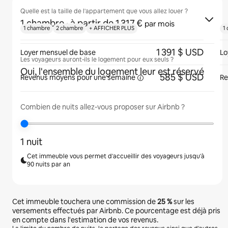
Quelle est la taille de l'appartement que vous allez louer ?
1 chambre
· à partir de 1 317 €
par mois
1 chambre
2 chambre
+ AFFICHER PLUS
1
1 391 $ USD
Loyer mensuel de base
Lo
Les voyageurs auront-ils le logement pour eux seuls ?
Oui, l'ensemble du logement leur est réservé
585 $ USD
Revenus moyens pour une
semaine
Re
Combien de nuits allez-vous proposer sur Airbnb ?
1 nuit
Cet immeuble vous permet d'accueillir des voyageurs jusqu'à
90 nuits par an
Cet immeuble touchera une commission de
25 %
sur les
versements effectués par Airbnb. Ce pourcentage est déjà pris
en compte dans l'estimation de vos revenus.