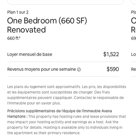
Plan 1 sur 2
Pl
One Bedroom (660 SF)
O
Renovated
R
660 ft²
69
$1,522
Loyer mensuel de base
Lo
$590
Revenus moyens pour une
semaine
Re
Les plans du logement sont approximatifs. Les prix, les disponibilités
et les équipements sont susceptibles de changer. Des frais
supplémentaires peuvent s'appliquer. Contactez le responsable de
l'immeuble pour en savoir plus.
Précisions supplémentaires de l'équipe de l'immeuble Avana
Hamptons :
This property has hosting rules and lease provisions that
may impact your hosting activity and earnings as a host. Ask the
property for details. Hosting is available only to individuals living in
the apartment as their primary residence.