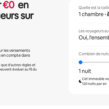
r
€
0
en
Quelle est la tai
eurs sur
1 chambre
·
Les voyageurs aur
Oui, l'ensem
ur les versements
Combien de nuits
is en compte dans
i que d'autres règles et
peuvent évoluer au fil du
1 nuit
Cet immeuble vou
120 nuits par an