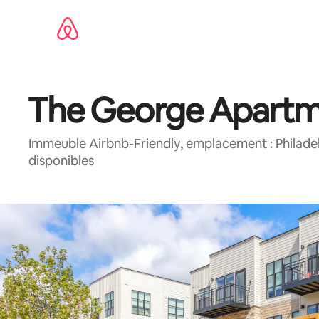
Aller
directement
au
contenu
The George Apartm
Immeuble Airbnb-Friendly, emplacement : Philade
disponibles