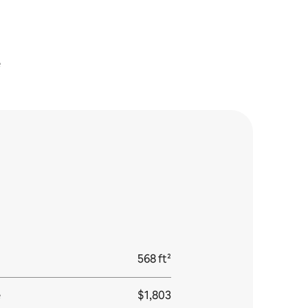
e
568 ft²
e
$1,803