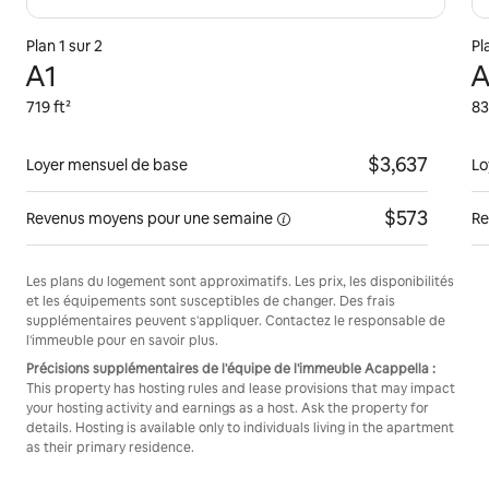
Plan 1 sur 2
Pl
A1
A
719 ft²
83
$3,637
Loyer mensuel de base
Lo
$573
Revenus moyens pour une
semaine
Re
Les plans du logement sont approximatifs. Les prix, les disponibilités
et les équipements sont susceptibles de changer. Des frais
supplémentaires peuvent s'appliquer. Contactez le responsable de
l'immeuble pour en savoir plus.
Précisions supplémentaires de l'équipe de l'immeuble Acappella :
This property has hosting rules and lease provisions that may impact
your hosting activity and earnings as a host. Ask the property for
details. Hosting is available only to individuals living in the apartment
as their primary residence.