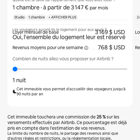
Quelle est la taille de l'appartement que vous allez louer ?
1 chambre
· à partir de 3 147 €
par mois
Studio
1 chambre
+ AFFICHER PLUS
2
Les voyageurs auront-ils le logement pour eux seuls ?
3 169 $ USD
Loyer mensuel de base
Lo
Oui, l'ensemble du logement leur est réservé
768 $ USD
Revenus moyens pour une
semaine
Re
Combien de nuits allez-vous proposer sur Airbnb ?
1 nuit
Cet immeuble vous permet d'accueillir des voyageurs jusqu'à
90 nuits par an
Cet immeuble touchera une commission de
25 %
sur les
versements effectués par Airbnb. Ce pourcentage est déjà
pris en compte dans l'estimation de vos revenus.
La limite du nombre de nuits, le partage des revenus ainsi que
d'autres règles et restrictions, ou la réglementation locale,