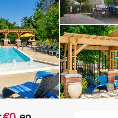
r
€
0
en