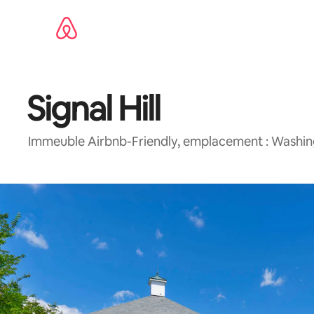
Aller
directement
au
contenu
Signal Hill
Immeuble Airbnb-Friendly, emplacement : Washin