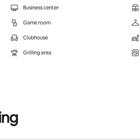
Business center
Game room
Clubhouse
Grilling area
ing