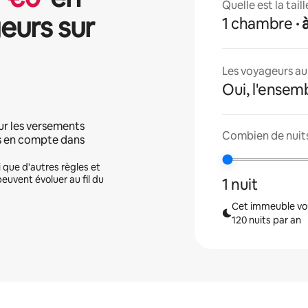
Quelle est la tai
eurs sur
1 chambre
·
Les voyageurs aur
Oui, l'ensem
ur les versements
Combien de nuits
is en compte dans
i que d'autres règles et
peuvent évoluer au fil du
1 nuit
Cet immeuble vou
120 nuits par an