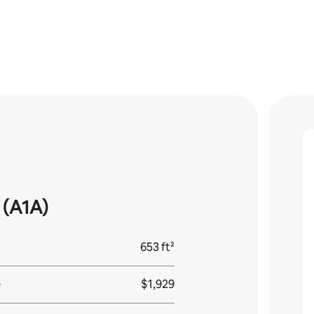
(A1A)
653 ft²
e
$1,929