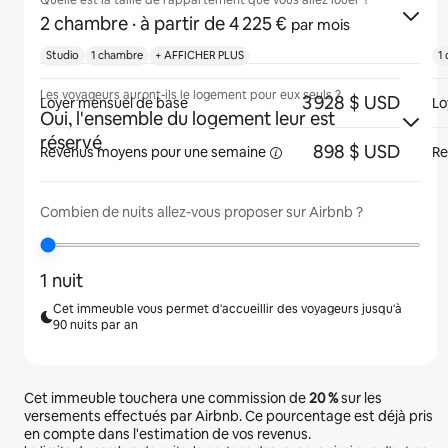
Quelle est la taille de l'appartement que vous allez louer ?
2 chambre
· à partir de 4 225 €
par mois
Studio
1 chambre
+ AFFICHER PLUS
1
Les voyageurs auront-ils le logement pour eux seuls ?
3 928 $ USD
Loyer mensuel de base
Lo
Oui, l'ensemble du logement leur est
réservé
898 $ USD
Revenus moyens pour une
semaine
Re
Combien de nuits allez-vous proposer sur Airbnb ?
1 nuit
Cet immeuble vous permet d'accueillir des voyageurs jusqu'à
90 nuits par an
Cet immeuble touchera une commission de
20 %
sur les
versements effectués par Airbnb. Ce pourcentage est déjà pris
en compte dans l'estimation de vos revenus.