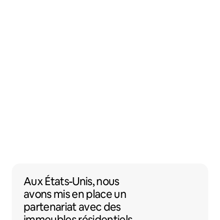
Aux États-Unis, nous avons mis en place 
Aux États-Unis,
nous
avons mis en place un
partenariat
avec des
immeubles résidentiels