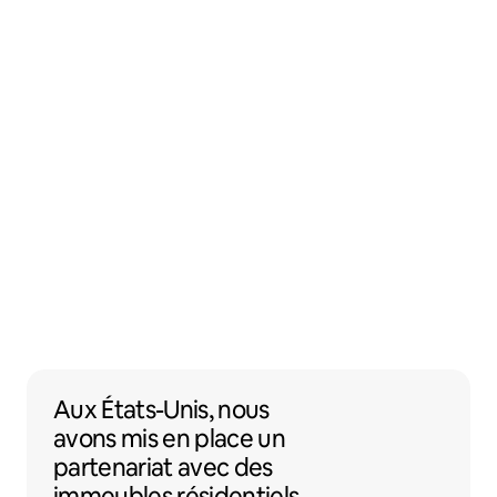
Aux États-Unis, nous avons mis en place 
Aux États-Unis,
nous
avons mis en place un
partenariat
avec des
immeubles résidentiels