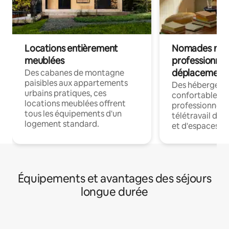
Locations entièrement
Nomades num
meublées
professionnel
déplacement
Des cabanes de montagne
paisibles aux appartements
Des hébergem
urbains pratiques, ces
confortables p
locations meublées offrent
professionnels
tous les équipements d'un
télétravail dis
logement standard.
et d'espaces de
Équipements et avantages des séjours
longue durée