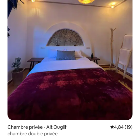
Chambre privée ⋅ Ait Ouglif
Évaluation mo
4,84 (19)
chambre double privée