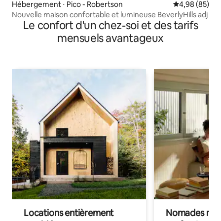
Hébergement ⋅ Pico - Robertson
Évaluation mo
4,98 (85)
Nouvelle maison confortable et lumineuse BeverlyHills adj
Le confort d'un chez-soi et des tarifs
mensuels avantageux
Locations entièrement
Nomades num