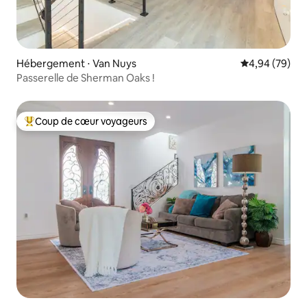
Hébergement ⋅ Van Nuys
Évaluation mo
4,94 (79)
Passerelle de Sherman Oaks !
Coup de cœur voyageurs
Coups de cœur voyageurs les plus appréciés