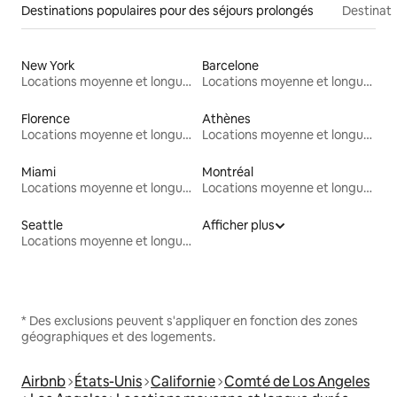
Destinations populaires pour des séjours prolongés
Destinati
New York
Barcelone
Locations moyenne et longue durée
Locations moyenne et longue durée
Florence
Athènes
Locations moyenne et longue durée
Locations moyenne et longue durée
Miami
Montréal
Locations moyenne et longue durée
Locations moyenne et longue durée
Seattle
Afficher plus
Locations moyenne et longue durée
* Des exclusions peuvent s'appliquer en fonction des zones
géographiques et des logements.
Airbnb
États-Unis
Californie
Comté de Los Angeles