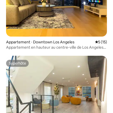
Appartement ⋅ Downtown Los Angeles
Évaluation
5 (15)
Appartement en hauteur au centre-ville de Los Angeles
avec balcon privé
Superhôte
Superhôte