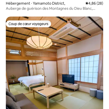
Hébergement ⋅ Yamamoto District,
Évaluation mo
4,86 (28)
Auberge de guérison des Montagnes du Dieu Blanc,
Seiryuso
Coup de cœur voyageurs
Coup de cœur voyageurs