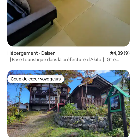
Hébergement ⋅ Daisen
Évaluation m
4,89 (9)
【Base touristique dans la préfecture d'Akita 】Gîte
japonais privé « YANAGIYA »
Coup de cœur voyageurs
Coup de cœur voyageurs