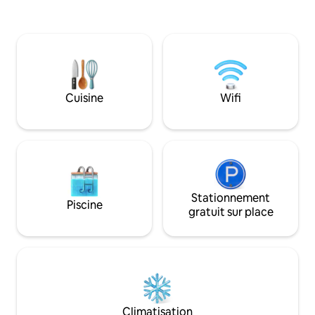
bonnes, vous pouvez voir le flash
en voiture des pis
vert.Par temps clair, vous pouvez
terrain de golf. E
également voir le mont Chokai.À
vous pouvez accéde
proximité se trouve la station routière
Morioka en seule
de Kikagata, où vous pourrez déguster
voiture, ce qui en 
des légumes et des fruits de mer de
idéal pour visiter 
saison.Il y a aussi une plage à proximité
nord-est du Japon
Cuisine
Wifi
pour les familles.Vous pouvez
Akita. Pour profit
également profiter d'activités de pêche
suffisantes, il est
et de randonnée.Vous pouvez profiter
une voiture privée. La station de ski A
de toute la maison avec votre famille ou
Snow Mountain Re
un groupe d'amis.En raison de l'espace
boutiques, de rest
barbecue couvert, il n'y avait pas de
supérettes, etc. 
vent, et s'il pleut légèrement, il était
également un sup
possible de faire un barbecue.Veuillez
Stationnement
minutes en voiture. Il y a
Piscine
vous abstenir si vous n'aimez pas les
merveilleuses stat
gratuit sur place
insectes car ils sont situés dans un
que Matsukawa On
endroit sujet aux insectes.Il peut
environs, ainsi que 
accueillir jusqu'à 8 personnes, mais la
Hachimantai et la s
literie est seulement pour 6 personnes,
Shimokura dans les envi
alors veuillez vous préparer pour 2
s'agit d'une région
personnes. * La pelouse n'est pas une
m d'altitude, la cl
propriété privée, mais un lieu public.Le
agréable en été e
Climatisation
grand public peut également passer ou