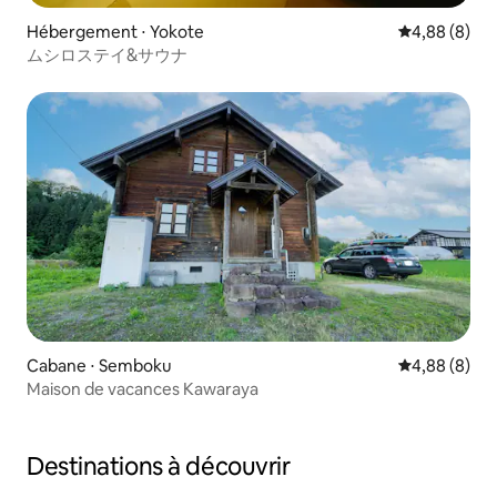
Hébergement ⋅ Yokote
Évaluation m
4,88 (8)
ムシロステイ&サウナ
Cabane ⋅ Semboku
Évaluation m
4,88 (8)
Maison de vacances Kawaraya
Destinations à découvrir