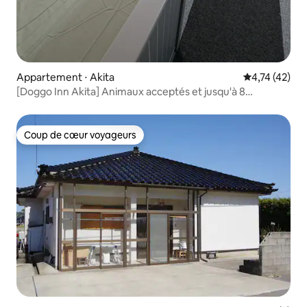
Appartement ⋅ Akita
Évaluation mo
4,74 (42)
[Doggo Inn Akita] Animaux acceptés et jusqu'à 8
personnes / Grands chiens acceptés / Pratique près du
quartier commerçant
Coup de cœur voyageurs
Coup de cœur voyageurs