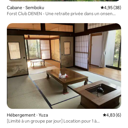
Cabane ⋅ Semboku
Évaluation mo
4,95 (38)
Forst Club DENEN - Une retraite privée dans un onsen
naturel -
Hébergement ⋅ Yuza
Évaluation m
4,83 (6)
[Limité à un groupe par jour] Location pour 1 à
6 personnes / Voyage en solo, en famille ou en