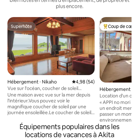
bien notés en termes d'emplacement, de propreté et
plus encore.
Superhôte
Coup de cœur 
Superhôte
Coups de cœur vo
Hébergement ⋅ Nikaho
Évaluation moyenne sur la base
4,98 (54)
Vue sur l'océan, coucher de soleil
Hébergement ⋅ Ha
d'Akita, villa avec vue sur la mer, St Kilda,
Une maison avec vue sur la mer depuis
Location d'un chal
location de la villa entière, hébergement,
l'intérieur.Vous pouvez voir le
station de ski APP
« APPI no mori no 
ville de Nikaho, Zougata
magnifique coucher de soleil par une
voiture des pist
un endroit mervei
journée ensoleillée.Le coucher de soleil,
passer un moment
qui a été sélectionné comme l'un des
environnement cal
100 plus beaux couchers de soleil du
Équipements populaires dans les
beauté de la natur
Japon, est magnifique, et si les
Sora est situé dan
locations de vacances à Akita
conditions météorologiques sont
Mountain Resort, 