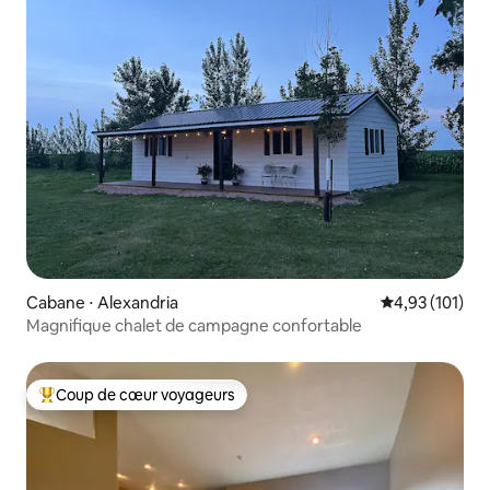
Cabane ⋅ Alexandria
Évaluation moy
4,93 (101)
Magnifique chalet de campagne confortable
Coup de cœur voyageurs
Coups de cœur voyageurs les plus appréciés