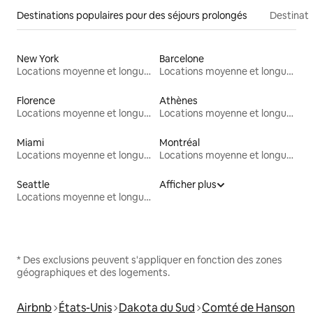
Destinations populaires pour des séjours prolongés
Destinati
New York
Barcelone
Locations moyenne et longue durée
Locations moyenne et longue durée
Florence
Athènes
Locations moyenne et longue durée
Locations moyenne et longue durée
Miami
Montréal
Locations moyenne et longue durée
Locations moyenne et longue durée
Seattle
Afficher plus
Locations moyenne et longue durée
* Des exclusions peuvent s'appliquer en fonction des zones
géographiques et des logements.
Airbnb
États-Unis
Dakota du Sud
Comté de Hanson