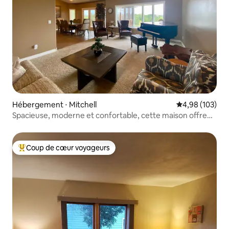
Hébergement ⋅ Mitchell
Évaluation moy
4,98 (103)
Spacieuse, moderne et confortable, cette maison offre
maintenant 5 chambres.
Coup de cœur voyageurs
Coups de cœur voyageurs les plus appréciés