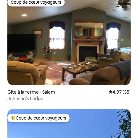
Coup de cœur voyageurs
Coup de cœur voyageurs
Gîte à la ferme ⋅ Salem
Évaluation mo
4,97 (35)
Johnson's Lodge
Coup de cœur voyageurs
Coups de cœur voyageurs les plus appréciés