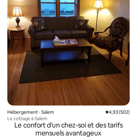
Hébergement ⋅ Salem
Évaluation moy
4,93 (502)
Le cottage à Salem
Le confort d'un chez-soi et des tarifs
mensuels avantageux