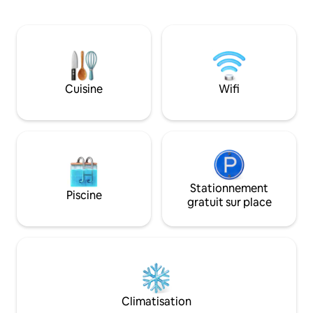
l'arrière de la maison principale. Bon pour
d'une salle de bai
une pause et une détente loin des
hôtelier avec une 
horaires chargés de la vie. Cuisine
avec télévision. L
équipée et pouvant accueillir jusqu'à
équipée est parfai
3 personnes. Convient pour des séjours
des repas, et la m
courts allant jusqu'à 12 semaines. Pas
située à proximité
d'animaux de compagnie, interdiction de
locales, des cafés
Cuisine
Wifi
fumer à l'intérieur de la maison. Profitez
sommes impatient 
du logement entier rien que pour vous.
pour une escapad
Springs !
Stationnement
Piscine
gratuit sur place
Climatisation