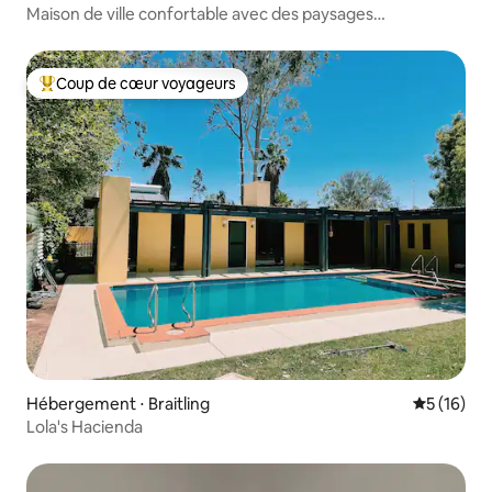
Maison de ville confortable avec des paysages
magnifiques
Coup de cœur voyageurs
Coups de cœur voyageurs les plus appréciés
Hébergement ⋅ Braitling
Évaluation
5 (16)
Lola's Hacienda