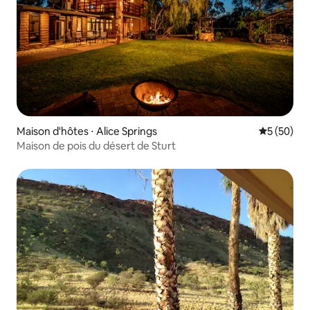
Maison d'hôtes ⋅ Alice Springs
Évaluation
5 (50)
Maison de pois du désert de Sturt