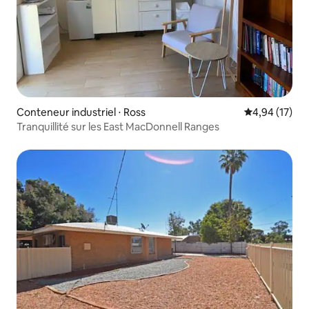
Conteneur industriel ⋅ Ross
Évaluation mo
4,94 (17)
Tranquillité sur les East MacDonnell Ranges