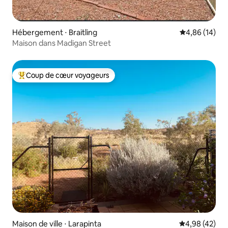
Hébergement ⋅ Braitling
Évaluation mo
4,86 (14)
Maison dans Madigan Street
Coup de cœur voyageurs
Coups de cœur voyageurs les plus appréciés
Maison de ville ⋅ Larapinta
Évaluation mo
4,98 (42)