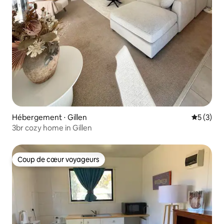
Hébergement ⋅ Gillen
Évaluatio
5 (3)
3br cozy home in Gillen
Coup de cœur voyageurs
Coup de cœur voyageurs