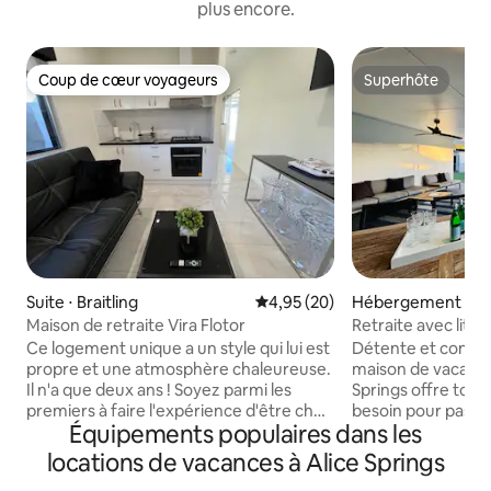
plus encore.
Coup de cœur voyageurs
Superhôte
Coup de cœur voyageurs
Superhôte
Suite ⋅ Braitling
Évaluation moyenne sur la base
4,95 (20)
Hébergement ⋅ Gi
Maison de retraite Vira Flotor
Retraite avec lit K
piscine
Ce logement unique a un style qui lui est
Détente et confor
propre et une atmosphère chaleureuse.
maison de vacance
Il n'a que deux ans ! Soyez parmi les
Springs offre tout
premiers à faire l'expérience d'être chez
besoin pour passer
Équipements populaires dans les
vous loin de chez vous. Moderne et très
Profitez d'une pisc
propre. Situé dans un quartier calme, sûr
feu et d'un dîner e
locations de vacances à Alice Springs
et sécurisé. Secrètement attaché à
Retreat dispose d'