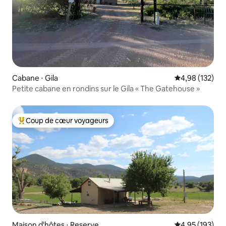
Cabane ⋅ Gila
Évaluation moy
4,98 (132)
Petite cabane en rondins sur le Gila « The Gatehouse »
Coup de cœur voyageurs
Coups de cœur voyageurs les plus appréciés
Maison d'hôtes ⋅ Reserve
Évaluation moy
4,95 (193)