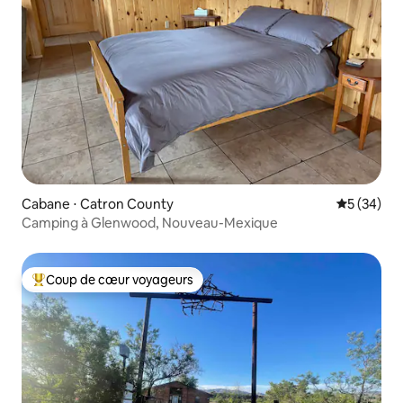
Cabane ⋅ Catron County
Évaluation
5 (34)
Camping à Glenwood, Nouveau-Mexique
Coup de cœur voyageurs
Coups de cœur voyageurs les plus appréciés