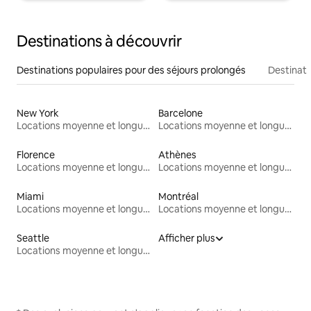
Destinations à découvrir
Destinations populaires pour des séjours prolongés
Destinati
New York
Barcelone
Locations moyenne et longue durée
Locations moyenne et longue durée
Florence
Athènes
Locations moyenne et longue durée
Locations moyenne et longue durée
Miami
Montréal
Locations moyenne et longue durée
Locations moyenne et longue durée
Seattle
Afficher plus
Locations moyenne et longue durée