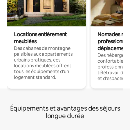
Locations entièrement
Nomades num
meublées
professionnel
déplacement
Des cabanes de montagne
paisibles aux appartements
Des hébergem
urbains pratiques, ces
confortables p
locations meublées offrent
professionnels
tous les équipements d'un
télétravail dis
logement standard.
et d'espaces de
Équipements et avantages des séjours
longue durée