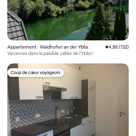
Appartement ⋅ Waidhofen an der Ybbs
Évaluation moy
4,86 (132)
Vacances dans la paisible vallée de l'Ybbs !
Coup de cœur voyageurs
Coup de cœur voyageurs