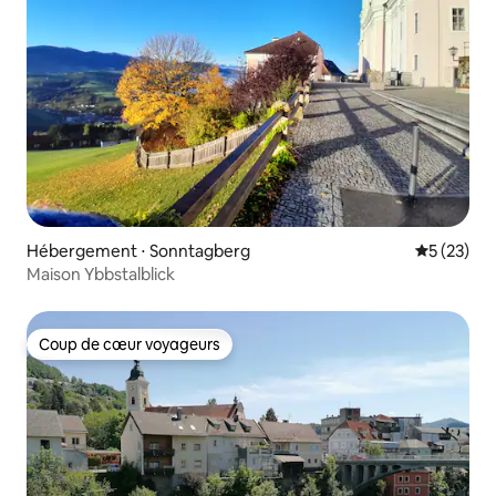
Hébergement ⋅ Sonntagberg
Évaluation
5 (23)
Maison Ybbstalblick
Coup de cœur voyageurs
Coup de cœur voyageurs