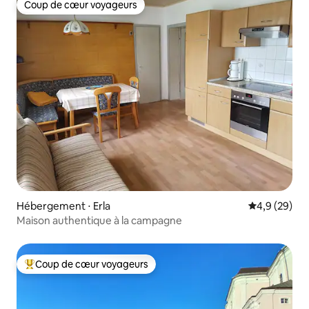
Coup de cœur voyageurs
Coup de cœur voyageurs
Hébergement ⋅ Erla
Évaluation m
4,9 (29)
Maison authentique à la campagne
Coup de cœur voyageurs
Coups de cœur voyageurs les plus appréciés