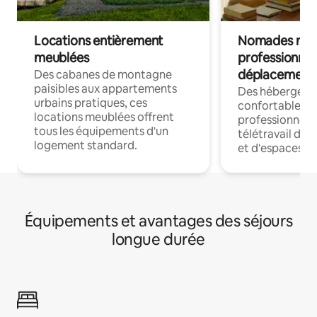
Locations entièrement
Nomades num
meublées
professionnel
déplacement
Des cabanes de montagne
paisibles aux appartements
Des hébergem
urbains pratiques, ces
confortables p
locations meublées offrent
professionnels
tous les équipements d'un
télétravail dis
logement standard.
et d'espaces de
Équipements et avantages des séjours
longue durée