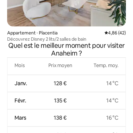
Appartement ⋅ Placentia
Évaluation mo
4,86 (42)
Découvrez Disney 2 lits/2 salles de bain
Quel est le meilleur moment pour visiter
Anaheim ?
Mois
Prix moyen
Temp. moy.
Janv.
128 €
14 °C
Févr.
135 €
14 °C
Mars
138 €
16 °C