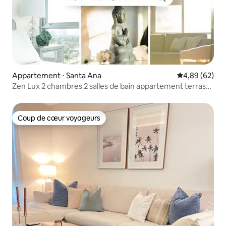
Appartement ⋅ Santa Ana
Évaluation mo
4,89 (62)
Zen Lux 2 chambres 2 salles de bain appartement terrasse
avec piscine gymnase + sauna
Coup de cœur voyageurs
Coup de cœur voyageurs