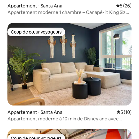
Appartement ⋅ Santa Ana
Évaluation
5 (26)
Appartement moderne 1 chambre – Canapé-lit King Size
6 m² Disney 2 m² Hôpital Buanderie
Coup de cœur voyageurs
Coup de cœur voyageurs
Appartement ⋅ Santa Ana
Évaluation
5 (10)
Appartement moderne à 10 min de Disneyland avec
piscine et salle de sport
Coup de cœur voyageurs