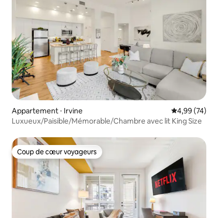
Appartement ⋅ Irvine
Évaluation mo
4,99 (74)
Luxueux/Paisible/Mémorable/Chambre avec lit King Size
Coup de cœur voyageurs
Coup de cœur voyageurs