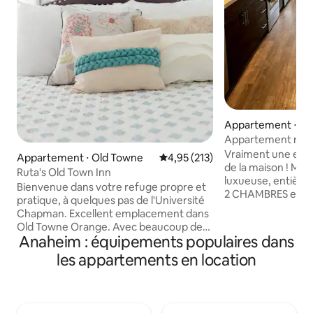
Appartement ⋅ Sa
Appartement mod
et 2 salles de bai
Vraiment une expé
Appartement ⋅ Old Towne
Évaluation moyenne sur la base 
4,95 (213)
l'aéroport SNA
de la maison ! Mais
Ruta's Old Town Inn
luxueuse, entièr
Bienvenue dans votre refuge propre et
2 CHAMBRES et 2 
pratique, à quelques pas de l'Université
COMPLÈTES. À seu
Chapman. Excellent emplacement dans
l'aéroport John W
Old Towne Orange. Avec beaucoup de
avec tous les usten
Anaheim : équipements populaires dans
bons restaurants accessibles à pied.
balcon, lave-linge
Cette maison privée dispose de deux
les appartements en location
empilables. Style de vie de villégiature
chambres spacieuses avec des lits
qui comprend des 
confortables, une cuisine complète et
un centre de remi
une salle de bain spacieuse. Vous y
entièrement équip
trouverez également un petit bureau