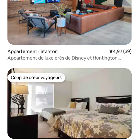
Appartement ⋅ Stanton
Évaluation mo
4,97 (39)
Appartement de luxe près de Disney et Huntington
Beach !
Coup de cœur voyageurs
Coup de cœur voyageurs