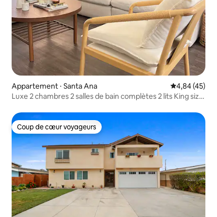
Appartement ⋅ Santa Ana
Évaluation mo
4,84 (45)
Luxe 2 chambres 2 salles de bain complètes 2 lits King size
• Irvine
Coup de cœur voyageurs
Coup de cœur voyageurs