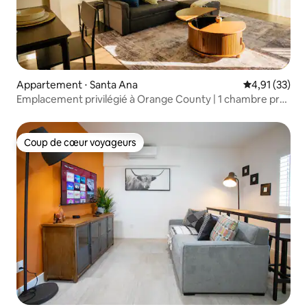
Appartement ⋅ Santa Ana
Évaluation mo
4,91 (33)
Emplacement privilégié à Orange County | 1 chambre près
de l'aéroport de John Wayne
Coup de cœur voyageurs
Coup de cœur voyageurs