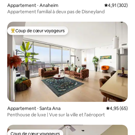
Appartement ⋅ Anaheim
Évaluation moy
4,91 (302)
Appartement familial à deux pas de Disneyland
Coup de cœur voyageurs
Coups de cœur voyageurs les plus appréciés
Appartement ⋅ Santa Ana
Évaluation mo
4,95 (65)
Penthouse de luxe | Vue sur la ville et l'aéroport
Coup de cœur voyageurs