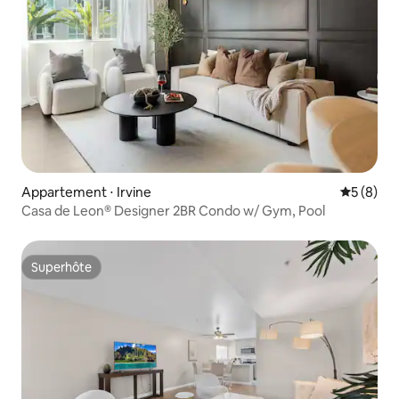
Appartement ⋅ Irvine
Évaluatio
5 (8)
Casa de Leon® Designer 2BR Condo w/ Gym, Pool
Superhôte
Superhôte