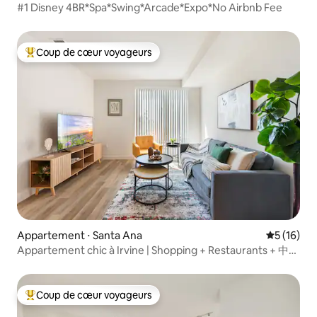
#1 Disney 4BR*Spa*Swing*Arcade*Expo*No Airbnb Fee
Coup de cœur voyageurs
Coups de cœur voyageurs les plus appréciés
Appartement ⋅ Santa Ana
Évaluation
5 (16)
Appartement chic à Irvine | Shopping + Restaurants + 中文
服务
Coup de cœur voyageurs
Coups de cœur voyageurs les plus appréciés