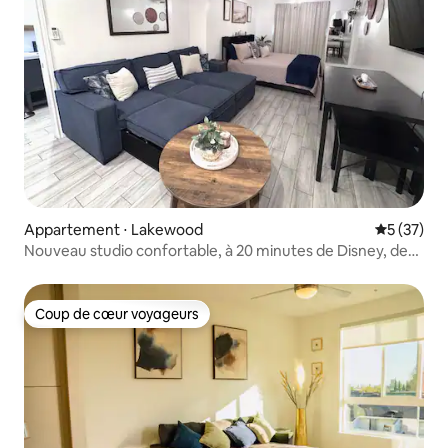
Appartement ⋅ Lakewood
Évaluation
5 (37)
Nouveau studio confortable, à 20 minutes de Disney, des
plages, de Los Angeles et du comté d'Orange
Coup de cœur voyageurs
Coup de cœur voyageurs