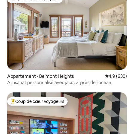
Coup de cœur voyageurs
Appartement ⋅ Belmont Heights
Évaluation mo
4,9 (630)
Artisanat personnalisé avec jacuzzi près de l'océan
Coup de cœur voyageurs
Coups de cœur voyageurs les plus appréciés