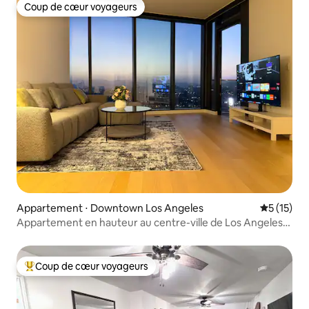
Coup de cœur voyageurs
Coup de cœur voyageurs
Appartement ⋅ Downtown Los Angeles
Évaluation
5 (15)
Appartement en hauteur au centre-ville de Los Angeles
avec balcon privé
Coup de cœur voyageurs
Coups de cœur voyageurs les plus appréciés