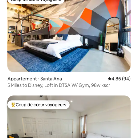
Coup de cœur voyageurs
Appartement ⋅ Santa Ana
Évaluation mo
4,86 (94)
5 Miles to Disney, Loft in DTSA W/ Gym, 98wlkscr
Coup de cœur voyageurs
Coups de cœur voyageurs les plus appréciés