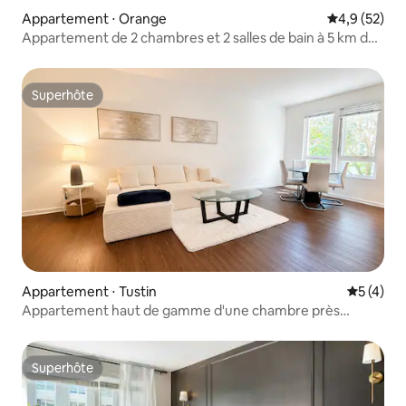
Appartement ⋅ Orange
Évaluation m
4,9 (52)
Appartement de 2 chambres et 2 salles de bain à 5 km de
Disneyland
Superhôte
Superhôte
Appartement ⋅ Tustin
Évaluatio
5 (4)
Appartement haut de gamme d'une chambre près
d'Irvine | Emplacement privilégié
Superhôte
Superhôte