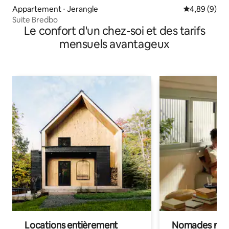
Appartement ⋅ Jerangle
Évaluation m
4,89 (9)
Suite Bredbo
Le confort d'un chez-soi et des tarifs
mensuels avantageux
Locations entièrement
Nomades num