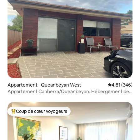
Appartement ⋅ Queanbeyan West
Évaluation moy
4,81 (346)
Appartement Canberra/Queanbeyan. Hébergement de
qualité supérieure
Coup de cœur voyageurs
Coups de cœur voyageurs les plus appréciés