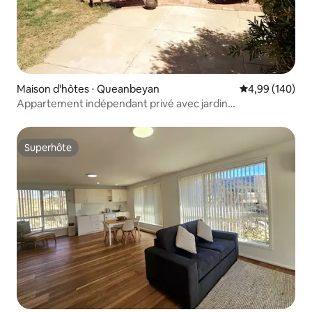
Maison d'hôtes ⋅ Queanbeyan
Évaluation moy
4,99 (140)
Appartement indépendant privé avec jardin
Showground/CBD
Superhôte
Superhôte