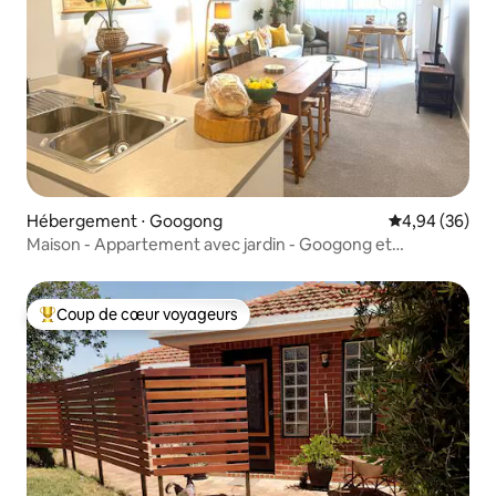
Hébergement ⋅ Googong
Évaluation mo
4,94 (36)
Maison - Appartement avec jardin - Googong et
Queanbeyan
Coup de cœur voyageurs
Coups de cœur voyageurs les plus appréciés