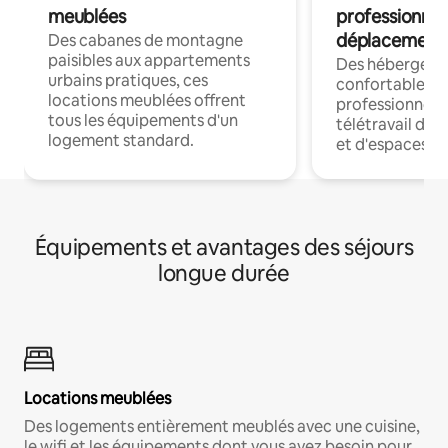
meublées
professionnel
déplacement
Des cabanes de montagne
paisibles aux appartements
Des hébergem
urbains pratiques, ces
confortables p
locations meublées offrent
professionnels
tous les équipements d'un
télétravail dis
logement standard.
et d'espaces de
Équipements et avantages des séjours
longue durée
Locations meublées
Des logements entièrement meublés avec une cuisine,
le wifi et les équipements dont vous avez besoin pour