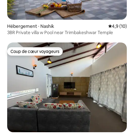
Hébergement ⋅ Nashik
Évaluation m
4,9 (10)
3BR Private villa w Pool near Trimbakeshwar Temple
Coup de cœur voyageurs
Coup de cœur voyageurs