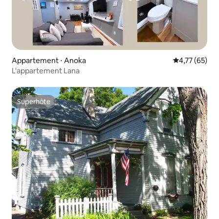
Appartement ⋅ Anoka
Évaluation mo
4,77 (65)
L'appartement Lana
Superhôte
Superhôte