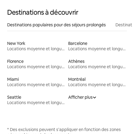
Destinations à découvrir
Destinations populaires pour des séjours prolongés
Destinati
New York
Barcelone
Locations moyenne et longue durée
Locations moyenne et longue durée
Florence
Athènes
Locations moyenne et longue durée
Locations moyenne et longue durée
Miami
Montréal
Locations moyenne et longue durée
Locations moyenne et longue durée
Seattle
Afficher plus
Locations moyenne et longue durée
* Des exclusions peuvent s'appliquer en fonction des zones