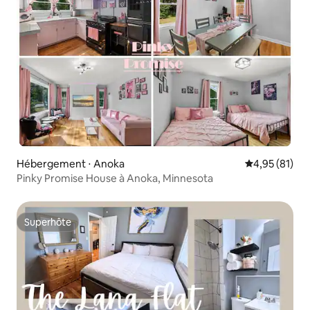
Hébergement ⋅ Anoka
Évaluation mo
4,95 (81)
Pinky Promise House à Anoka, Minnesota
Superhôte
Superhôte