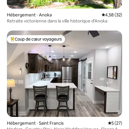
Hébergement ⋅ Anoka
Évaluation mo
4,58 (32)
Retraite victorienne dans la ville historique d'Anoka
Coup de cœur voyageurs
Coups de cœur voyageurs les plus appréciés
Hébergement ⋅ Saint Francis
Évaluation
5 (27)