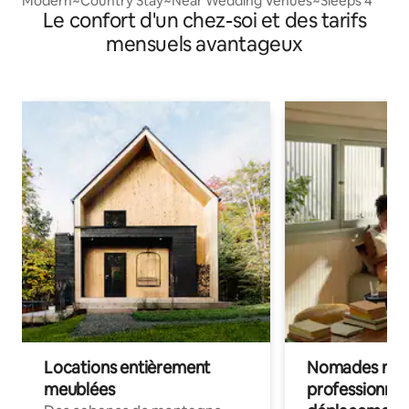
Modern~Country Stay~Near Wedding Venues~Sleeps 4
Le confort d'un chez-soi et des tarifs
mensuels avantageux
Locations entièrement
Nomades num
meublées
professionnel