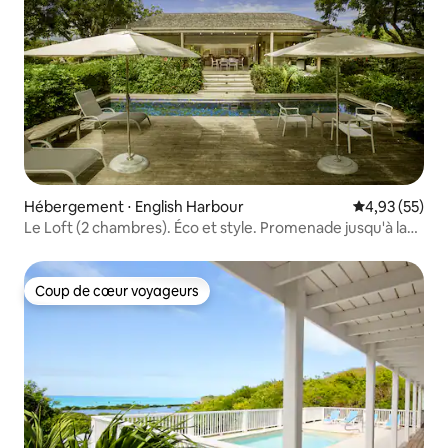
Hébergement ⋅ English Harbour
Évaluation mo
4,93 (55)
Le Loft (2 chambres). Éco et style. Promenade jusqu'à la
marina.
Coup de cœur voyageurs
Coup de cœur voyageurs