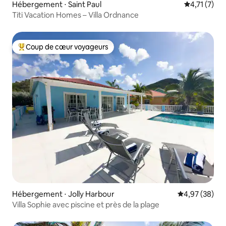
Hébergement ⋅ Saint Paul
Évaluation 
4,71 (7)
Titi Vacation Homes – Villa Ordnance
Coup de cœur voyageurs
Coups de cœur voyageurs les plus appréciés
Hébergement ⋅ Jolly Harbour
Évaluation mo
4,97 (38)
Villa Sophie avec piscine et près de la plage