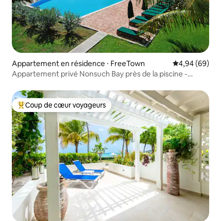
Appartement en résidence ⋅ FreeTown
Évaluation mo
4,94 (69)
Appartement privé Nonsuch Bay près de la piscine -
climatisation dans toutes les chambres
Coup de cœur voyageurs
Coups de cœur voyageurs les plus appréciés