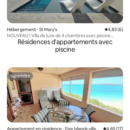
Hébergement ⋅ St Mary's
Évaluation m
4,83 (6)
NOUVEAU ! Villa de luxe de 4 chambres avec piscine
Résidences d'appartements avec
privée
piscine
Superhôte
Superhôte
Appartement en résidence ⋅ Five Islands villag
Évaluation mo
4,65 (17)