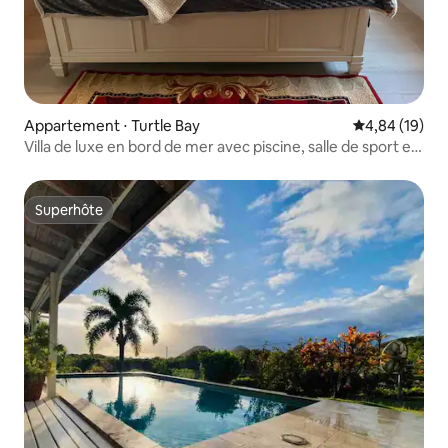
Appartement ⋅ Turtle Bay
Évaluation mo
4,84 (19)
Villa de luxe en bord de mer avec piscine, salle de sport et
climatisation – Capacité : 5 personnes !
Superhôte
Superhôte