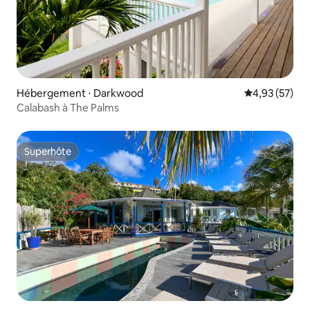
Hébergement ⋅ Darkwood
Évaluation mo
4,93 (57)
Calabash à The Palms
Superhôte
Superhôte