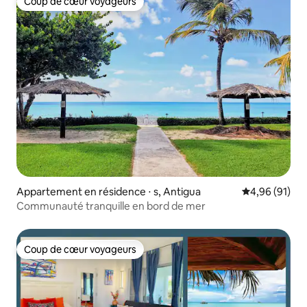
Coup de cœur voyageurs
Coup de cœur voyageurs
Appartement en résidence ⋅ s, Antigua
Évaluation mo
4,96 (91)
Communauté tranquille en bord de mer
Coup de cœur voyageurs
Coup de cœur voyageurs