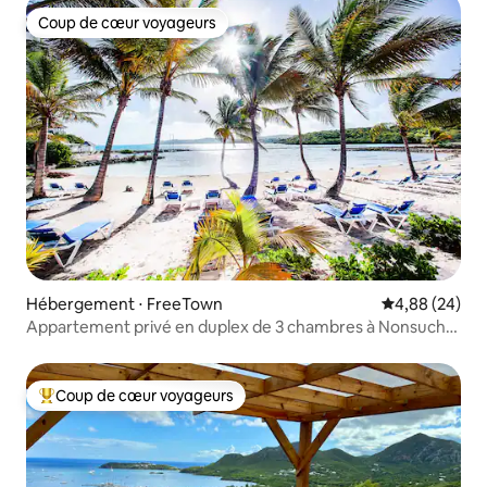
Coup de cœur voyageurs
Coup de cœur voyageurs
Hébergement ⋅ FreeTown
Évaluation mo
4,88 (24)
Appartement privé en duplex de 3 chambres à Nonsuch
Bay
Coup de cœur voyageurs
Coups de cœur voyageurs les plus appréciés