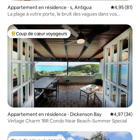
Appartement en résidence ⋅ s, Antigua
Évaluation mo
4,95 (81)
La plage à votre porte, le bruit des vagues dans vos
oreilles
Coup de cœur voyageurs
Coups de cœur voyageurs les plus appréciés
Appartement en résidence ⋅ Dickenson Bay
Évaluation mo
4,97 (34)
Vintage Charm 1BR Condo Near Beach-Summer Special