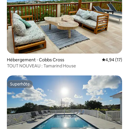
Hébergement ⋅ Cobbs Cross
Évaluation mo
4,94 (17)
TOUT NOUVEAU : Tamarind House
Superhôte
Superhôte