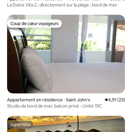
e
La Dolce Vita 2 ; directement sur la plage ; bord de mer
Coup de cœur voyageurs
Coup de cœur voyageurs
Appartement en résidence ⋅ Saint John's
Évaluation mo
4,91 (23)
Studio de bord de mer, balcon privé - Unité 19C
Superhôte
Superhôte