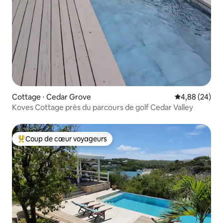
Cottage ⋅ Cedar Grove
Évaluation mo
4,88 (24)
Koves Cottage près du parcours de golf Cedar Valley
Coup de cœur voyageurs
Coups de cœur voyageurs les plus appréciés