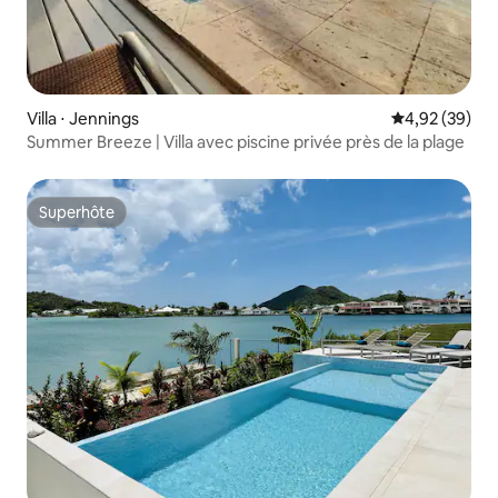
Villa ⋅ Jennings
Évaluation mo
4,92 (39)
Summer Breeze | Villa avec piscine privée près de la plage
Superhôte
Superhôte