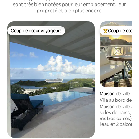
sont très bien notées pour leur emplacement, leur
propreté et bien plus encore.
Coup de cœur voyageurs
Coup de cœur 
Coup de cœur voyageurs
Coups de cœur vo
Maison de ville ⋅ J
r
Villa au bord de l'
tropicale design
Maison de ville av
salles de bains, 12
mètres carrés). Te
l'eau et 2 balcons 
coucher de soleil à
entièrement appro