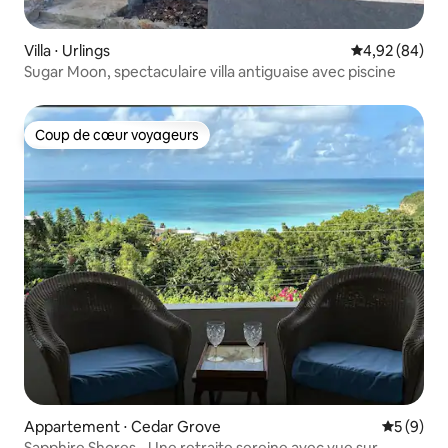
Villa ⋅ Urlings
Évaluation mo
4,92 (84)
Sugar Moon, spectaculaire villa antiguaise avec piscine
Coup de cœur voyageurs
Coup de cœur voyageurs
Appartement ⋅ Cedar Grove
Évaluatio
5 (9)
Sapphire Shores - Une retraite sereine avec vue sur