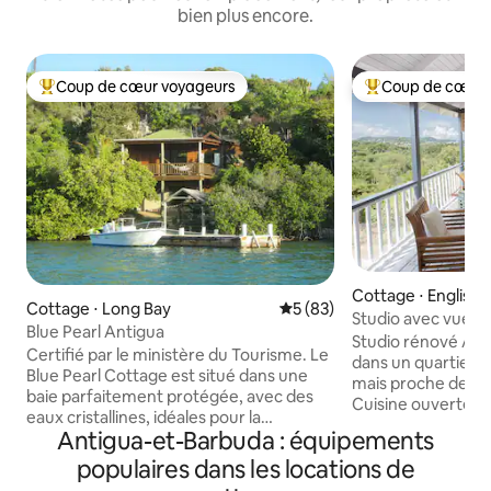
bien plus encore.
Coup de cœur voyageurs
Coup de cœur 
Coups de cœur voyageurs les plus appréciés
Coups de cœur vo
Cottage ⋅ English
Cottage ⋅ Long Bay
Évaluation moyenne sur la b
5 (83)
Studio avec vue su
Blue Pearl Antigua
Studio rénové A
Certifié par le ministère du Tourisme. Le
dans un quartier ca
Blue Pearl Cottage est situé dans une
mais proche de l'action. T
baie parfaitement protégée, avec des
Cuisine ouverte, s
eaux cristallines, idéales pour la
chambre, salle de
Antigua-et-Barbuda : équipements
baignade, le kayak ou la pêche juste à
effet pluie à l'ital
côté de la jetée. Notre logement est
populaires dans les locations de
de comptoirs en b
idéal pour les couples romantiques, les
cuisinière neuve e