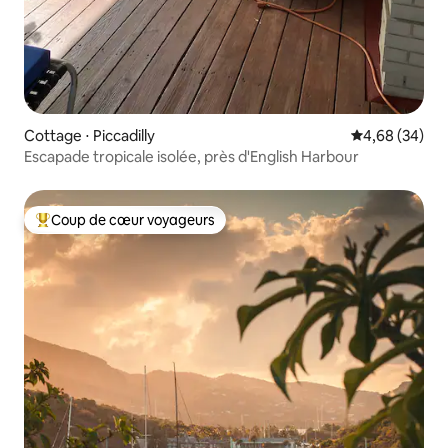
Cottage ⋅ Piccadilly
Évaluation mo
4,68 (34)
Escapade tropicale isolée, près d'English Harbour
Coup de cœur voyageurs
Coups de cœur voyageurs les plus appréciés