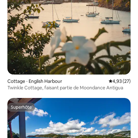
Cottage ⋅ English Harbour
Évaluation mo
4,93 (27)
Twinkle Cottage, faisant partie de Moondance Antigua
Superhôte
Superhôte