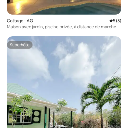
Cottage ⋅ AG
Évaluatio
5 (5)
Maison avec jardin, piscine privée, à distance de marche
de English Harbour
Superhôte
Superhôte