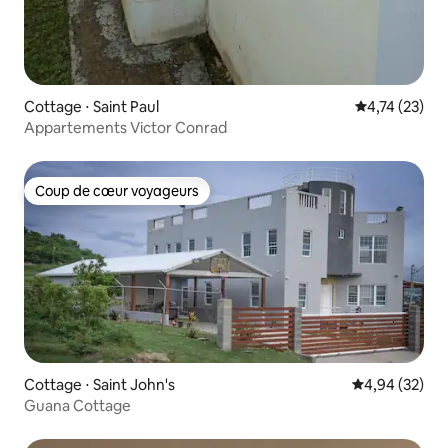
Cottage ⋅ Saint Paul
Évaluation mo
4,74 (23)
Appartements Victor Conrad
Coup de cœur voyageurs
Coup de cœur voyageurs
Cottage ⋅ Saint John's
Évaluation mo
4,94 (32)
Guana Cottage