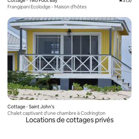
Cottage ⋅ Two Foot Bay
Évaluatio
5 (3)
Frangipani Ecolodge - Maison d'hôtes
Cottage ⋅ Saint John's
Chalet captivant d'une chambre à Codrington
Locations de cottages privés