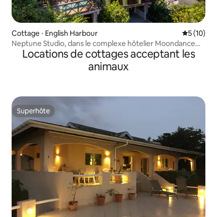
Cottage ⋅ English Harbour
Évaluation
5 (10)
Neptune Studio, dans le complexe hôtelier Moondance
Locations de cottages acceptant les
Antigua
animaux
Superhôte
Superhôte