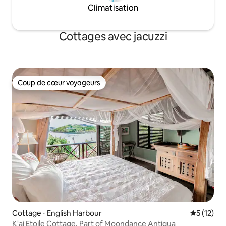
Climatisation
Cottages avec jacuzzi
Coup de cœur voyageurs
Coup de cœur voyageurs
Cottage ⋅ English Harbour
Évaluation
5 (12)
K'ai Etoile Cottage, Part of Moondance Antigua