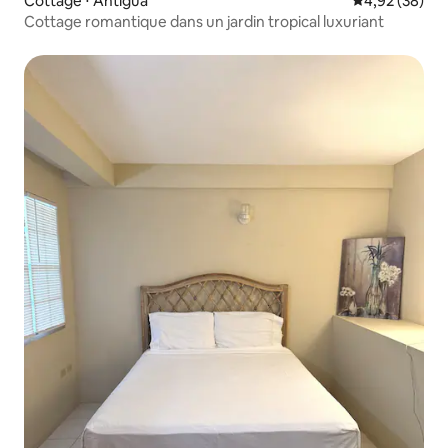
Cottage ⋅ Antigua
Évaluation mo
4,92 (38)
Cottage romantique dans un jardin tropical luxuriant