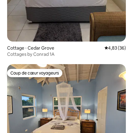
Cottage ⋅ Cedar Grove
Évaluation mo
4,83 (36)
Cottages by Conrad 1A
Coup de cœur voyageurs
Coup de cœur voyageurs