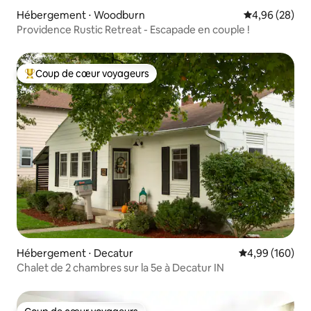
Hébergement ⋅ Woodburn
Évaluation mo
4,96 (28)
Providence Rustic Retreat - Escapade en couple !
Coup de cœur voyageurs
Coups de cœur voyageurs les plus appréciés
Hébergement ⋅ Decatur
Évaluation moy
4,99 (160)
Chalet de 2 chambres sur la 5e à Decatur IN