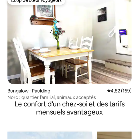
Coup de cœur voyageurs
Coup de cœur voyageurs
Bungalow ⋅ Paulding
Évaluation moy
4,82 (169)
Nord : quartier familial, animaux acceptés
Le confort d'un chez-soi et des tarifs
mensuels avantageux