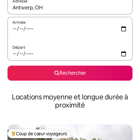
Adresse
Lorsque les résultats s'affichent, utilisez les flèches vers le hau
Arrivée
Départ
Rechercher
Locations moyenne et longue durée à
proximité
Coup de cœur voyageurs
Coups de cœur voyageurs les plus appréciés