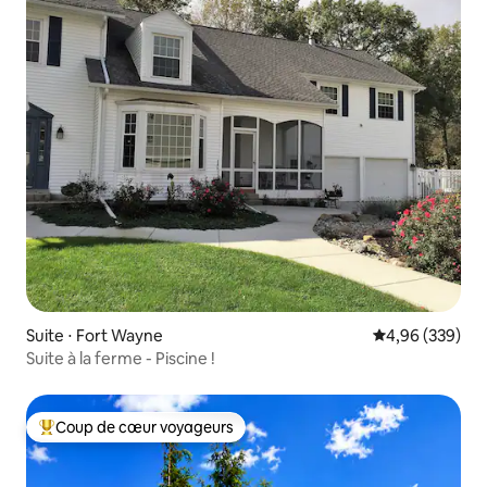
Suite ⋅ Fort Wayne
Évaluation moy
4,96 (339)
Suite à la ferme - Piscine !
Coup de cœur voyageurs
Coups de cœur voyageurs les plus appréciés