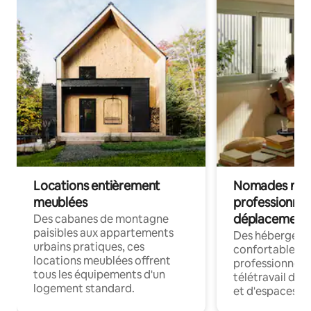
Locations entièrement
Nomades num
meublées
professionnel
déplacement
Des cabanes de montagne
paisibles aux appartements
Des hébergem
urbains pratiques, ces
confortables p
locations meublées offrent
professionnels
tous les équipements d'un
télétravail dis
logement standard.
et d'espaces de