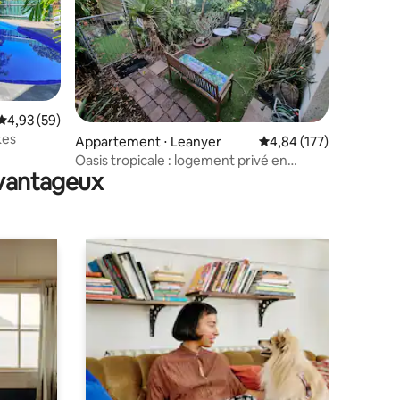
Évaluation moyenne sur la base de 59 commentaires : 4,93 sur 5
4,93 (59)
kes
mmentaires : 5 sur 5
Appartement ⋅ Leanyer
Évaluation moyenne sur
4,84 (177)
Oasis tropicale : logement privé en
avantageux
banlieue