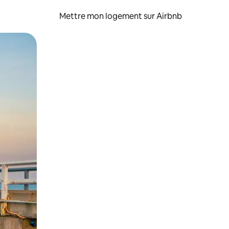
Mettre mon logement sur Airbnb
sant glisser.