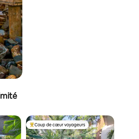
imité
Coup de cœur voyageurs
lus appréciés
Coups de cœur voyageurs les plus appréciés