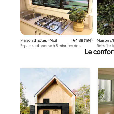
Maison d'hôtes ⋅ Moil
Évaluation moyenne sur 
4,88 (194)
Maison d'
Espace autonome à 5 minutes de
Retraite 
Le confor
l'aéroport
vous dans