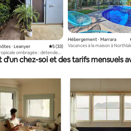
Hébergement ⋅ Marrara
Vacances à la maison à Northla
la base de 194 commentaires : 4,88 sur 5
hôtes ⋅ Leanyer
Évaluation moyenne sur la base de 33 co
5 (33)
tropicale ombragée : détendez-
t d'un chez-soi et des tarifs mensuels 
 un havre de nature !