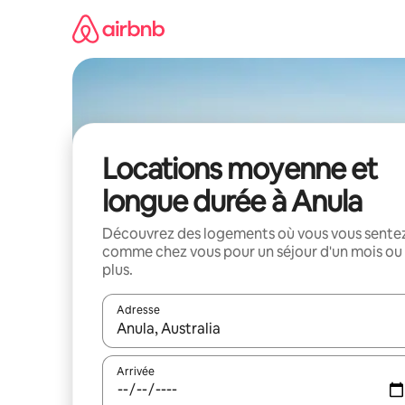
Aller
directement
au
contenu
Locations moyenne et
longue durée à Anula
Découvrez des logements où vous vous sente
comme chez vous pour un séjour d'un mois ou
plus.
Adresse
Lorsque les résultats s'affichent, utilisez les flèc
Arrivée