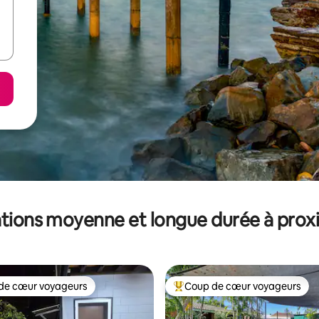
tions moyenne et longue durée à prox
de cœur voyageurs
Coup de cœur voyageurs
 cœur voyageurs les plus appréciés
Coups de cœur voyageurs les p