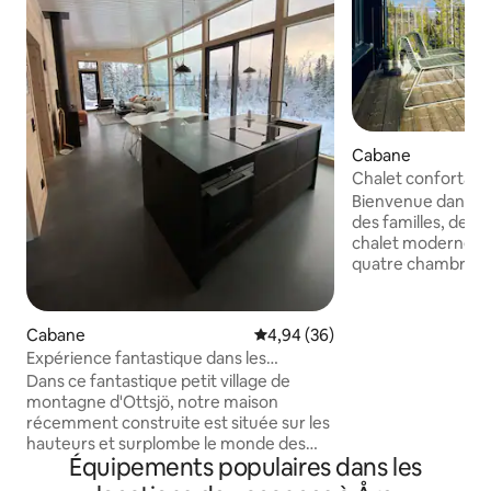
Cabane
Chalet confortabl
cheminée dans la 
Bienvenue dans un
des familles, des a
chalet moderne of
quatre chambres av
salles de bain, un
et un grand balcon. Le chalet est si
dans le confortable
Cabane
Évaluation moyenne sur la base
4,94 (36)
Edsåsdalen, à 20 m
Expérience fantastique dans les
d'Åre. Le systèm
montagnes à Ottsjö à Åre
Dans ce fantastique petit village de
mécanique d'Edsås
montagne d'Ottsjö, notre maison
remontées mécaniqu
récemment construite est située sur les
40 km de pistes de
hauteurs et surplombe le monde des
sentiers de montag
Équipements populaires dans les
montagnes d'Åre. La maison fait 76 m²
magasin de sport, 
avec des fenêtres panoramiques et de