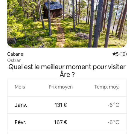
Cabane
Évaluation
5 (10)
Östran
Quel est le meilleur moment pour visiter
Åre ?
Mois
Prix moyen
Temp. moy.
Janv.
131 €
-6 °C
Févr.
167 €
-6 °C