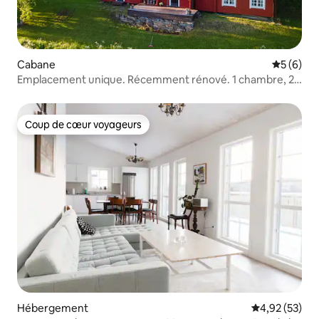
Cabane
Évaluatio
5 (6)
Emplacement unique. Récemment rénové. 1 chambre, 2
mezzanines
Coup de cœur voyageurs
Coup de cœur voyageurs
Hébergement
Évaluation mo
4,92 (53)