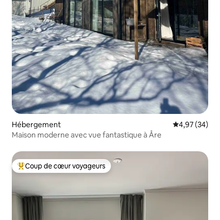
Hébergement
Évaluation mo
4,97 (34)
Maison moderne avec vue fantastique à Åre
Coup de cœur voyageurs
Coups de cœur voyageurs les plus appréciés