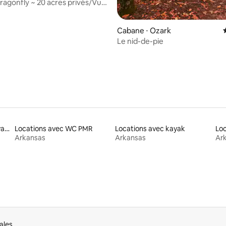
agonfly ~ 20 acres privés/Vue
ntagne
Cabane ⋅ Ozark
Le nid-de-pie
Locations de maisons de vacances
Locations avec WC PMR
Locations avec kayak
Arkansas
Arkansas
Ar
ales