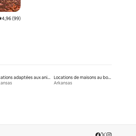
Évaluation moyenne sur la base de 99 commentaires : 4,96 sur 5
4,96 (99)
Locations adaptées aux animaux
Locations de maisons au bord d'un lac
kansas
Arkansas