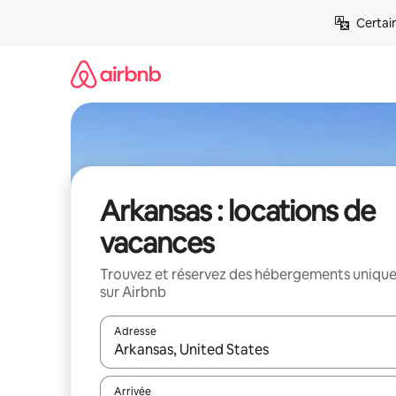
Aller
Certai
directement
au
contenu
Arkansas : locations de
vacances
Trouvez et réservez des hébergements uniqu
sur Airbnb
Adresse
Lorsque les résultats s'affichent, utilisez les flèc
Arrivée