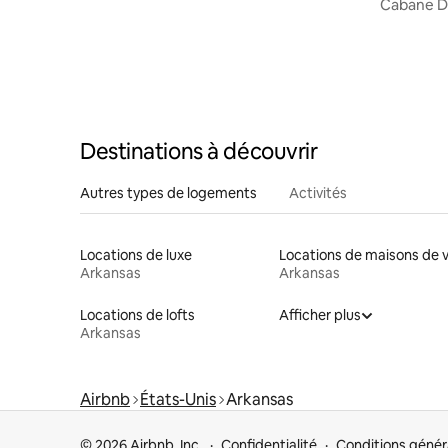
Cabane Dr
sur la mo
Destinations à découvrir
Autres types de logements
Activités
Locations de luxe
Arkansas
Arkansas
Locations de lofts
Afficher plus
Arkansas
Airbnb
États-Unis
Arkansas
© 2026 Airbnb, Inc.
Confidentialité
Conditions génér