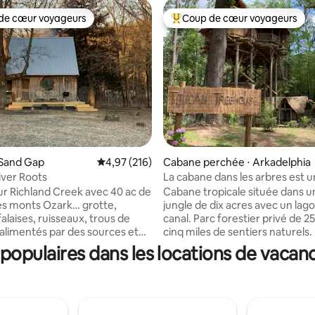
de cœur voyageurs
Coup de cœur voyageurs
 cœur voyageurs les plus appréciés
Coups de cœur voyageurs les p
la base de 206 commentaires : 4,98 sur 5
 Sand Gap
Évaluation moyenne sur la base de 216 comme
4,97 (216)
Cabane perchée ⋅ Arkadelphia
ver Roots
La cabane dans les arbres est 
retraite calme et paisible.
r Richland Creek avec 40 ac de
Cabane tropicale située dans un
s monts Ozark… grotte,
jungle de dix acres avec un lag
alaises, ruisseaux, trous de
canal. Parc forestier privé de 250 acres et
alimentés par des sources et
cinq miles de sentiers naturels. Il y a
ndante. Panier/ballon de
quatre lacs et la cabane dans le
opulaires dans les locations de vacan
u de sacs, jeux de société,
surplombe le lac Winnamocka. La maison
observation incroyable des
est à 35 pieds dans les airs, acc
À 20-30 minutes en voiture de
des escaliers mais avec un asc
Rocks, Haw Creek, Pam's
fret pour les bagages et les cours
um Cove, Falling Water Falls et
salle de bain est carrelée avec 