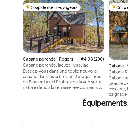
Coup de cœur voyageurs
Coup 
Coups de cœur voyageurs les plus appréciés
Coups de
Cabane perchée ⋅ Rogers
Évaluation moyenne sur 
4,98 (206)
Cabane perchée, jacuzzi, vue, lac
Cabane ⋅
Évadez-vous dans une toute nouvelle
Cabane Ri
cabane dans les arbres de 2 étages près
Cabane su
de Beaver Lake ! Profitez de la vue sur la
beauté de
nature depuis la terrasse avec un jacuzzi
cascade, f
encastré, restez confortablement au
baignade 
chaud avec un foyer électrique et
faune abo
Équipements p
cuisinez dans la cuisine entièrement
basket, je
équipée. Cette retraite unique offre 2
foyer et 
chambres (l'une est un loft accessible par
étoiles. 
une échelle), 3 lits et peut accueillir 5
Pedestal 
personnes. Avec une connexion Wi-Fi
Grotto, Al