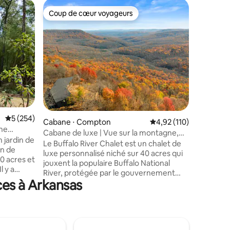
Hébergem
Coup de cœur voyageurs
Coup
lus appréciés
Coup de cœur voyageurs
Coups d
Expérien
perchée |
Bienvenue
bois
expérien
dans les arbres. N
branches
et suspe
Goose Cr
offre un
l'héberge
recherch
ntaires : 4,97 sur 5
Évaluation moyenne sur la base de 254 commentaires : 5 sur 5
5 (254)
accentuée
Cabane ⋅ Compton
Évaluation moyenne sur
4,92 (110)
nature, t
une
Cabane de luxe | Vue sur la montagne,
des meill
 jardin de
rivière, randonnée, kayak
Le Buffalo River Chalet est un chalet de
de Fayett
on de
luxe personnalisé niché sur 40 acres qui
que la c
jouxent la populaire Buffalo National
Pine. Si vous êtes indécis, consultez nos
River, protégée par le gouvernement
commenta
s arbres
ces à Arkansas
fédéral. Perché dans les montagnes
Ozark, ce logement a été
essible par
méticuleusement conçu pour ceux qui
enseur de
aiment s'immerger dans la nature sans
es. La
renoncer au confort moderne. Que vous
plancher