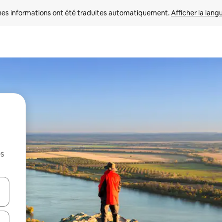
nes informations ont été traduites automatiquement. 
Afficher la lang
es
hes vers le haut et vers le bas pour les parcourir ou en appuyant et en fai