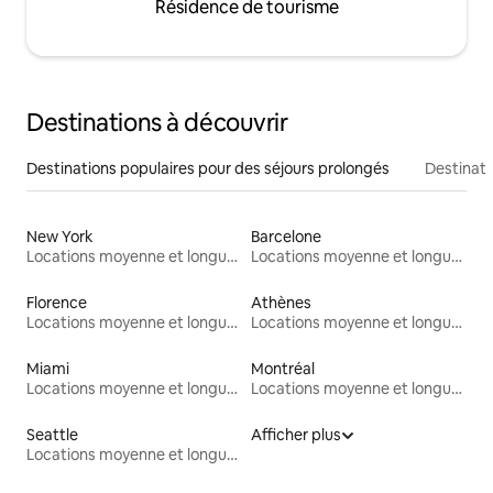
Résidence de tourisme
Destinations à découvrir
Destinations populaires pour des séjours prolongés
Destinati
New York
Barcelone
Locations moyenne et longue durée
Locations moyenne et longue durée
Florence
Athènes
Locations moyenne et longue durée
Locations moyenne et longue durée
Miami
Montréal
Locations moyenne et longue durée
Locations moyenne et longue durée
Seattle
Afficher plus
Locations moyenne et longue durée