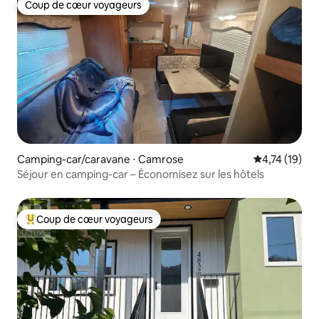
Coup de cœur voyageurs
Coup de cœur voyageurs
Camping-car/caravane ⋅ Camrose
Évaluation mo
4,74 (19)
Séjour en camping-car – Économisez sur les hôtels
Coup de cœur voyageurs
Coups de cœur voyageurs les plus appréciés