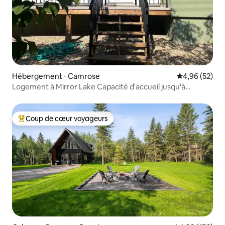
Hébergement ⋅ Camrose
Évaluation mo
4,96 (52)
Logement à Mirror Lake Capacité d'accueil jusqu'à
7 personnes
Coup de cœur voyageurs
Coups de cœur voyageurs les plus appréciés