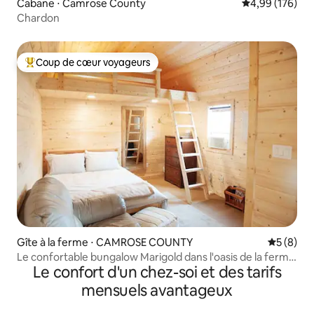
Cabane ⋅ Camrose County
Évaluation moy
4,99 (176)
Chardon
Coup de cœur voyageurs
Coups de cœur voyageurs les plus appréciés
Gîte à la ferme ⋅ CAMROSE COUNTY
Évaluatio
5 (8)
Le confortable bungalow Marigold dans l'oasis de la ferme
Le confort d'un chez-soi et des tarifs
de la prairie
mensuels avantageux