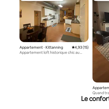
Appartement ⋅ Kittanning
Évaluation moyenne su
4,93 (15)
Appartement loft historique chic au
centre-ville de Kittanning
Apparteme
Quand tra
Le confor
Vine