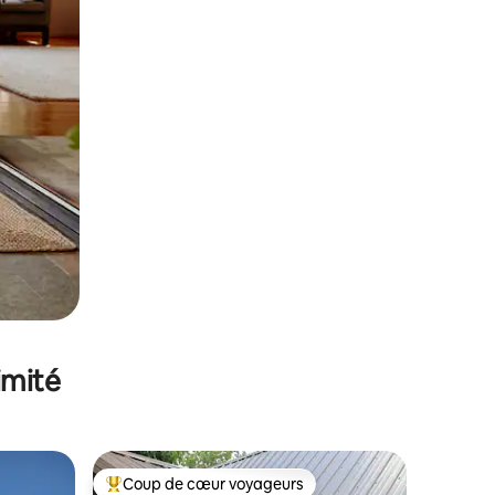
imité
Coup de cœur voyageurs
Coups de cœur voyageurs les plus appréciés