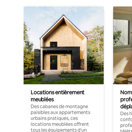
Locations entièrement
Noma
meublées
prof
dépl
Des cabanes de montagne
paisibles aux appartements
Des 
urbains pratiques, ces
confo
locations meublées offrent
profe
tous les équipements d'un
télét