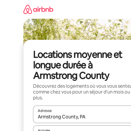
Aller
directement
au
contenu
Locations moyenne et
longue durée à
Armstrong County
Découvrez des logements où vous vous sente
comme chez vous pour un séjour d'un mois ou
plus.
Adresse
Lorsque les résultats s'affichent, utilisez les flèc
Arrivée