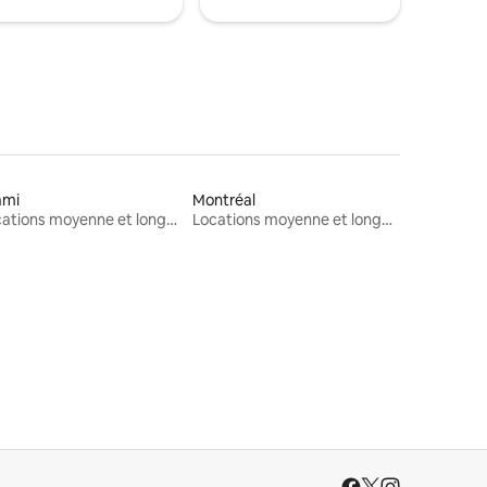
ami
Montréal
Locations moyenne et longue durée
Locations moyenne et longue durée