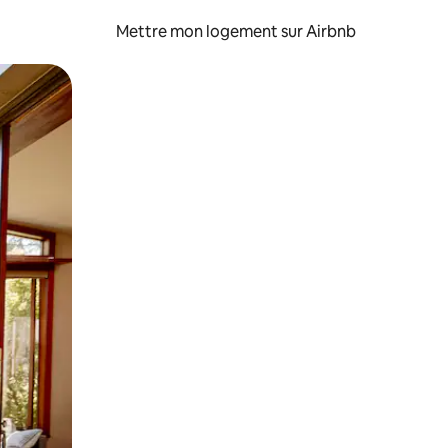
Mettre mon logement sur Airbnb
sant glisser.