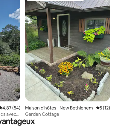
taires : 4,99 sur 5
Évaluation moyenne sur la base de 54 commentaires : 4,87 sur 5
4,87 (54)
Maison d'hôtes ⋅ New Bethlehem
Évaluation moyenne
5 (12)
ds avec
Garden Cottage
avantageux