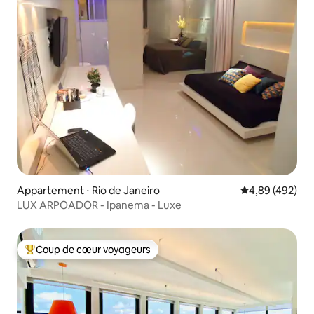
Appartement ⋅ Rio de Janeiro
Évaluation moy
4,89 (492)
LUX ARPOADOR - Ipanema - Luxe
Coup de cœur voyageurs
Coups de cœur voyageurs les plus appréciés