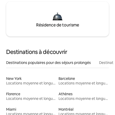
Résidence de tourisme
Destinations à découvrir
Destinations populaires pour des séjours prolongés
Destinati
New York
Barcelone
Locations moyenne et longue durée
Locations moyenne et longue durée
Florence
Athènes
Locations moyenne et longue durée
Locations moyenne et longue durée
Miami
Montréal
Locations moyenne et longue durée
Locations moyenne et longue durée