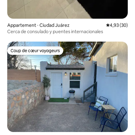
Appartement ⋅ Ciudad Juárez
Évaluation mo
4,93 (30)
Cerca de consulado y puentes internacionales
Coup de cœur voyageurs
Coup de cœur voyageurs