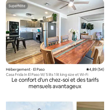
Superhôte
Superhôte
Hébergement ⋅ El Paso
Évaluation mo
4,89 (54)
Casa Frida In El Paso W/ 5 lits 1 lit king size et Wi-Fi
Le confort d'un chez-soi et des tarifs
mensuels avantageux