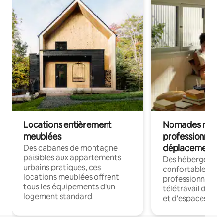
Locations entièrement
Nomades num
meublées
professionnel
déplacement
Des cabanes de montagne
paisibles aux appartements
Des hébergem
urbains pratiques, ces
confortables p
locations meublées offrent
professionnels
tous les équipements d'un
télétravail dis
logement standard.
et d'espaces de