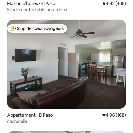
Maison d'hôtes ⋅ El Paso
Évaluation moy
4,92 (405)
Studio confortable pour deux
Coup de cœur voyageurs
Coups de cœur voyageurs les plus appréciés
Appartement ⋅ El Paso
Évaluation moy
4,96 (168)
cachanilla