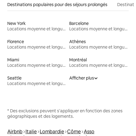
Destinations populaires pour des séjours prolongés
Destinati
New York
Barcelone
Locations moyenne et longue durée
Locations moyenne et longue durée
Florence
Athènes
Locations moyenne et longue durée
Locations moyenne et longue durée
Miami
Montréal
Locations moyenne et longue durée
Locations moyenne et longue durée
Seattle
Afficher plus
Locations moyenne et longue durée
* Des exclusions peuvent s'appliquer en fonction des zones
géographiques et des logements.
Airbnb
Italie
Lombardie
Côme
Asso