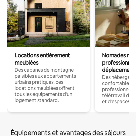
Locations entièrement
Nomades num
meublées
professionnel
déplacement
Des cabanes de montagne
paisibles aux appartements
Des hébergem
urbains pratiques, ces
confortables p
locations meublées offrent
professionnels
tous les équipements d'un
télétravail dis
logement standard.
et d'espaces de
Équipements et avantages des séjours