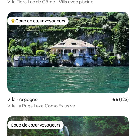
Villa Flora Lac de Côme - Villa avec piscine
Coup de cœur voyageurs
Coups de cœur voyageurs les plus appréciés
Villa ⋅ Argegno
Évaluation 
5 (123)
Villa La Ruga Lake Como Exlusive
Coup de cœur voyageurs
Coup de cœur voyageurs