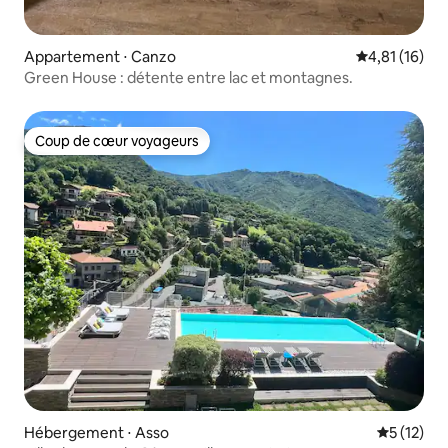
Appartement ⋅ Canzo
Évaluation mo
4,81 (16)
Green House : détente entre lac et montagnes.
Coup de cœur voyageurs
Coup de cœur voyageurs
Hébergement ⋅ Asso
Évaluation
5 (12)