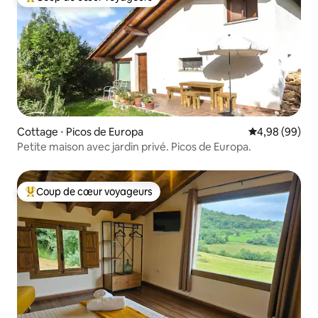
Coups de cœur voyageurs les plus appréciés
Cottage ⋅ Picos de Europa
Évaluation mo
4,98 (99)
Petite maison avec jardin privé. Picos de Europa.
Coup de cœur voyageurs
Coups de cœur voyageurs les plus appréciés