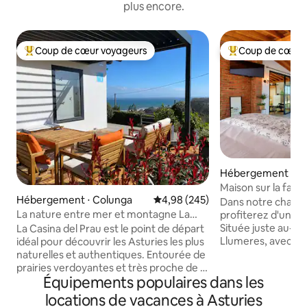
plus encore.
Coup de cœur voyageurs
Coup de cœur 
Coups de cœur voyageurs les plus appréciés
Coups de cœur vo
Hébergement ⋅ As
Maison sur la falai
Hébergement ⋅ Colunga
Évaluation moyenne sur la base 
4,98 (245)
Dans notre charm
La nature entre mer et montagne La
profiterez d'une 
Casina del Prau
Située juste au-des
La Casina del Prau est le point de départ
Llumeres, avec une
idéal pour découvrir les Asturies les plus
directe sur le Faro
naturelles et authentiques. Entourée de
intérêt et de dem
prairies verdoyantes et très proche de la
Équipements populaires dans les
Principauté des As
mer, elle est idéale pour les amateurs de
d'un salon spacieu
randonnée, de surf et de gastronomie
locations de vacances à Asturies
entièrement équip
locale, avec un accès rapide aux plages