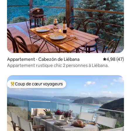
Appartement ⋅ Cabezón de Liébana
Évaluation mo
4,98 (47)
Appartement rustique chic 2 personnes à Liébana.
Coup de cœur voyageurs
Coups de cœur voyageurs les plus appréciés