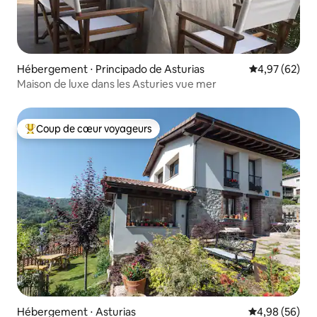
Hébergement ⋅ Principado de Asturias
Évaluation mo
4,97 (62)
Maison de luxe dans les Asturies vue mer
Coup de cœur voyageurs
Coups de cœur voyageurs les plus appréciés
Hébergement ⋅ Asturias
Évaluation mo
4,98 (56)