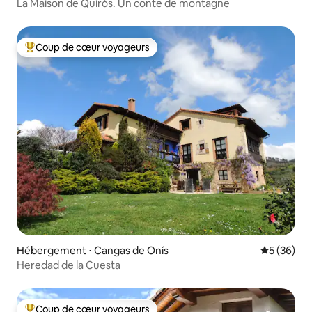
La Maison de Quirós. Un conte de montagne
Coup de cœur voyageurs
Coups de cœur voyageurs les plus appréciés
Hébergement ⋅ Cangas de Onís
Évaluation
5 (36)
Heredad de la Cuesta
Coup de cœur voyageurs