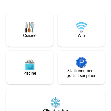
(toutes deux avec 
et aux routes spectaculaires. À quelques
salle de bains com
minutes, vous trouverez le musée
détente et d'une 
jurassique des Asturies et des villages de
spacieuse avec ba
pêcheurs avec des cidreries et des
d'une vue imprenab
restaurants traditionnels et avant-
LamiCasina est dans un cadr
gardistes. Un hébergement calme pour
exceptionnel. Me
se reposer après une journée active
Cuisine
Wifi
entre mer, montagne et bonne cuisine.
Stationnement
Piscine
gratuit sur place
Climatisation