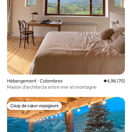
Hébergement ⋅ Colombres
Évaluation mo
4,96 (70)
Maison d'architecte entre mer et montagne
Coup de cœur voyageurs
Coup de cœur voyageurs