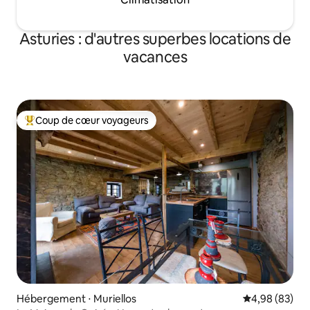
Asturies : d'autres superbes locations de
vacances
Coup de cœur voyageurs
Coups de cœur voyageurs les plus appréciés
Hébergement ⋅ Muriellos
Évaluation mo
4,98 (83)