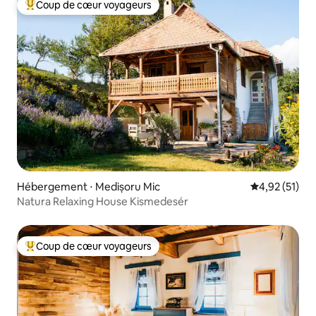
Coup de cœur voyageurs
Coups de cœur voyageurs les plus appréciés
Hébergement ⋅ Medișoru Mic
Évaluation mo
4,92 (51)
Natura Relaxing House Kismedesér
Coup de cœur voyageurs
Coups de cœur voyageurs les plus appréciés