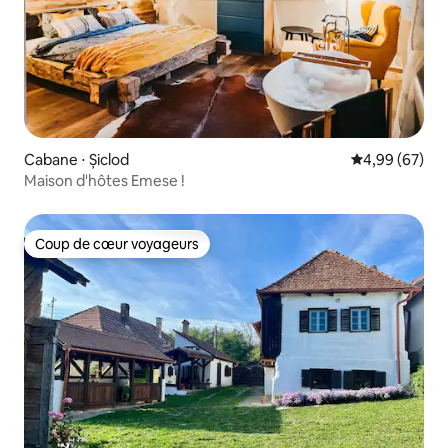
Cabane ⋅ Șiclod
Évaluation mo
4,99 (67)
Maison d'hôtes Emese !
Coup de cœur voyageurs
Coup de cœur voyageurs