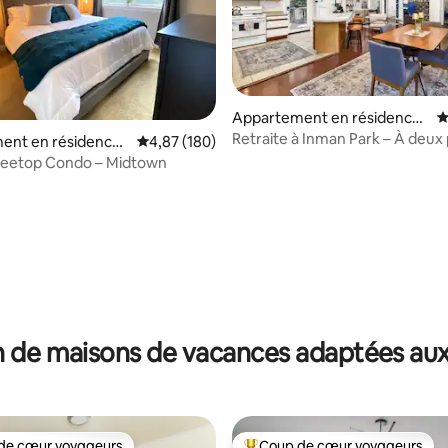
 la base de 161 commentaires : 4,89 sur 5
Appartement en résidence ⋅
É
Atlanta
Retraite à Inman Park – À deux
ent en résidence ⋅
Évaluation moyenne sur la base de 180 commen
4,87 (180)
Krog Mkt et Beltline
Treetop Condo – Midtown
 de maisons de vacances adaptées aux
de cœur voyageurs
Coup de cœur voyageurs