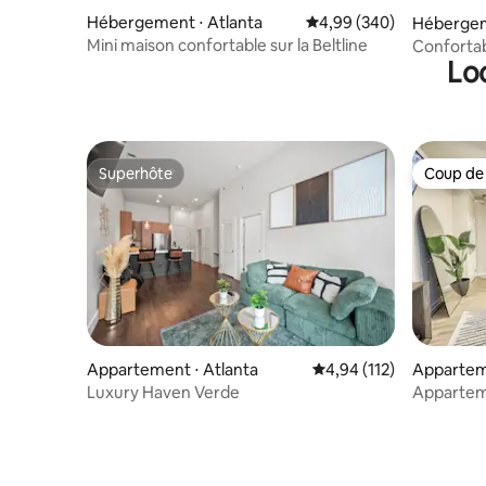
Hébergement ⋅ Atlanta
Évaluation moyenne sur 
4,99 (340)
Hébergem
Mini maison confortable sur la Beltline
Confortab
Lo
4+3 chamb
Superhôte
Coup de
Superhôte
Coup de
Appartement ⋅ Atlanta
Évaluation moyenne sur
4,94 (112)
Apparteme
Luxury Haven Verde
Appartem