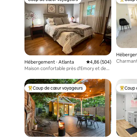
Coup de cœur voyageurs
Coups de
Hébergem
Charmant 
Hébergement ⋅ Atlanta
Évaluation moyenne sur 
4,86 (504)
Maison confortable près d'Emory et de
Virginia Highlands
Coup de cœur voyageurs
Coup 
Coups de cœur voyageurs les plus appréciés
Coups de