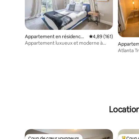
Appartement en résidence ⋅
Évaluation moyenne sur
4,89 (161)
Atlanta
Appartement luxueux et moderne à
Appartem
Brookwood, 2 places de stationnement
Atlanta
Atlanta 
sécurisées
Location
Coup de cœur voyageurs
Coup 