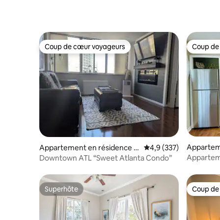
Coup de cœur voyageurs
Coup de
Coup de cœur voyageurs
Coup de
Appartem
Appartement en résidence ⋅
Évaluation moyenne su
4,9 (337)
Smyrna
Atlanta
Appartem
Downtown ATL “Sweet Atlanta Condo”
chaussée
Superhôte
Coup de
Superhôte
Coup de