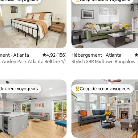
 cœur voyageurs les plus appréciés
Coups de cœur voyageurs les p
ent ⋅ Atlanta
Évaluation moyenne sur la base de 156 comme
4,92 (156)
Hébergement ⋅ Atlanta
É
Ansley Park Atlanta Beltline 1/1
Stylish 3BR Midtown Bungalow | 
la base de 504 commentaires : 4,86 sur 5
Retreat
de cœur voyageurs
Coup de cœur voyageurs
 cœur voyageurs les plus appréciés
Coups de cœur voyageurs les p