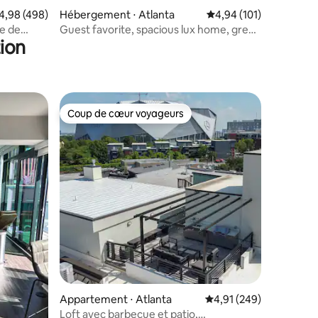
valuation moyenne sur la base de 498 commentaires : 4,98 sur 5
4,98 (498)
Hébergement ⋅ Atlanta
Évaluation moyenne sur
4,94 (101)
taires : 4,98 sur 5
ue de
Guest favorite, spacious lux home, great
ion
location
Coup de cœur voyageurs
Coup de cœur voyageurs
ntaires : 4,93 sur 5
Appartement ⋅ Atlanta
Évaluation moyenne sur
4,91 (249)
Loft avec barbecue et patio,