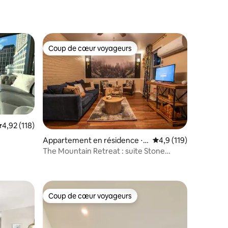
Coup de cœur voyageurs
Coup de cœur voyageurs
valuation moyenne sur la base de 118 commentaires : 4,92 sur 5
4,92 (118)
Appartement en résidence ⋅ S
Évaluation moyenne su
4,9 (119)
t
tone Mountain
The Mountain Retreat : suite Stone
ntaires : 4,79 sur 5
Mountain
Coup de cœur voyageurs
lus appréciés
Coup de cœur voyageurs