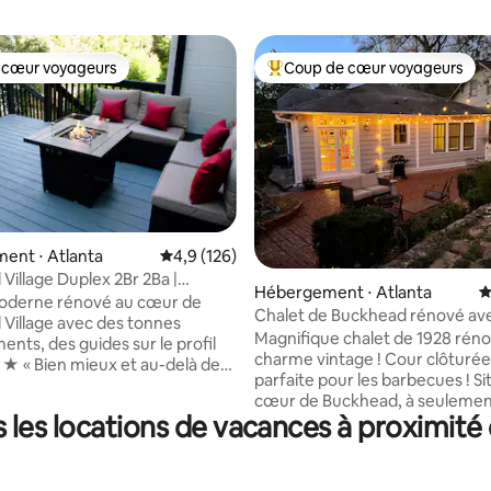
 cœur voyageurs
Coup de cœur voyageurs
 cœur voyageurs
Coups de cœur voyageurs les p
ent ⋅ Atlanta
Évaluation moyenne sur la base de 126 comm
4,9 (126)
la base de 434 commentaires : 4,96 sur 5
Village Duplex 2Br 2Ba |
Hébergement ⋅ Atlanta
É
artout !
oderne rénové au cœur de
Chalet de Buckhead rénové av
Village avec des tonnes
cour arrière de rêve !
Magnifique chalet de 1928 rén
nts, des guides sur le profil
charme vintage ! Cour clôturée
de
parfaite pour les barbecues ! Si
 pas des
cœur de Buckhead, à seulemen
 restaurants, magasins et
les locations de vacances à proximité d
de maisons de Peachtree RD, la 
s. ➢ Situé dans une rue
plus célèbre d'Atlanta. À dista
c stationnement gratuit en
marche des boutiques, des res
e trottoir. Cuisine ➢
de l'épicerie, du parc et plus e
nt équipée avec bar à café.