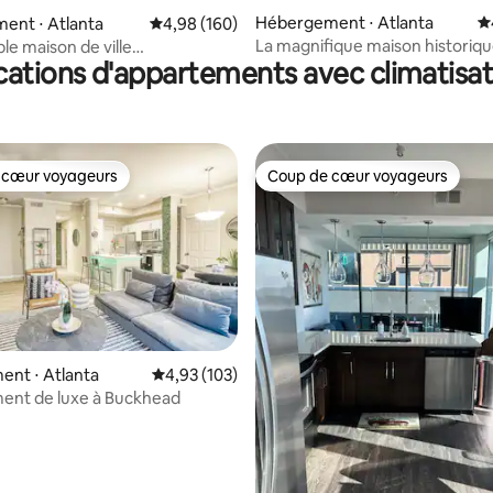
la base de 340 commentaires : 4,99 sur 5
Hébergement ⋅ Atlanta
É
ent ⋅ Atlanta
Évaluation moyenne sur la base de 160 commen
4,98 (160)
La magnifique maison historiq
le maison de ville
cations d'appartements avec climatisat
Monroe
res, jardin
 cœur voyageurs
Coup de cœur voyageurs
 cœur voyageurs
Coup de cœur voyageurs
 la base de 112 commentaires : 4,94 sur 5
nt ⋅ Atlanta
Évaluation moyenne sur la base de 103 comme
4,93 (103)
ent de luxe à Buckhead