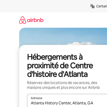
Aller
Certai
directement
au
contenu
Hébergements à
proximité de Centre
d'histoire d'Atlanta
Réservez des locations de vacances, des
maisons uniques et plus encore sur Airbnb
Adresse
Lorsque les résultats s'affichent, utilisez les flèc