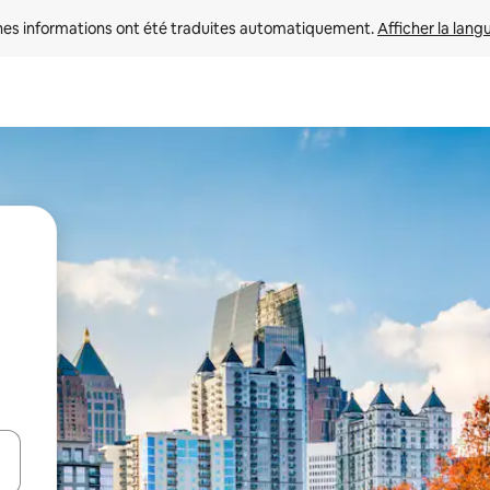
nes informations ont été traduites automatiquement. 
Afficher la lang
hes vers le haut et vers le bas pour les parcourir ou en appuyant et en fai