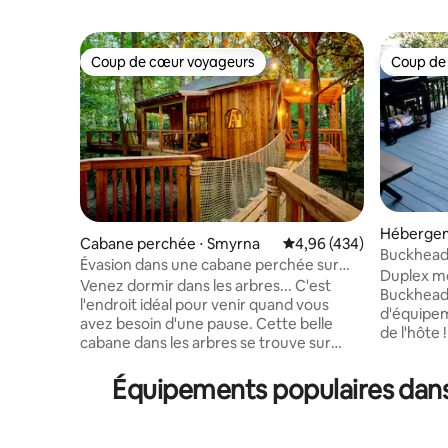
Coup de cœur voyageurs
Coup de
Coup de cœur voyageurs
Coup de
Hébergem
Cabane perchée ⋅ Smyrna
Évaluation moyenne sur 
4,96 (434)
Buckhead 
Évasion dans une cabane perchée sur
Marchez p
Duplex m
5 acres - TreeHausATL
Venez dormir dans les arbres... C'est
Buckhead 
l'endroit idéal pour venir quand vous
d'équipeme
avez besoin d'une pause. Cette belle
de l'hôte ! ★ « Bien mieux et au-delà 
cabane dans les arbres se trouve sur
5 ÉTOILES ! » À ➢ quelques
5 acres de propriété boisée à quelques
meilleurs
minutes de la 75/285 et à moins de
Équipements populaires dans 
événement
2 miles de The Battery et Truist Park. En
calme ave
descendant le sentier étincelant devant
bordure d
le foyer, vous entrez dans la maison en
entièreme