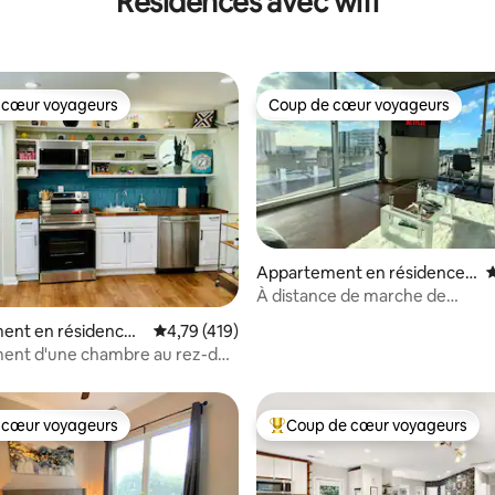
Résidences avec wifi
 cœur voyageurs
Coup de cœur voyageurs
 cœur voyageurs
Coup de cœur voyageurs
Appartement en résidence ⋅
É
Atlanta
À distance de marche de
Piedmont Park | Stationnemen
ent en résidence ⋅
Évaluation moyenne sur la base de 419 comme
4,79 (419)
r la base de 337 commentaires : 4,9 sur 5
gratuit | Vue sur la ville
ent d'une chambre au rez-de-
 récemment rénové
 cœur voyageurs
Coup de cœur voyageurs
 cœur voyageurs
Coups de cœur voyageurs les p