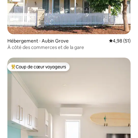
Hébergement ⋅ Aubin Grove
Évaluation mo
4,98 (51)
À côté des commerces et de la gare
Coup de cœur voyageurs
Coups de cœur voyageurs les plus appréciés