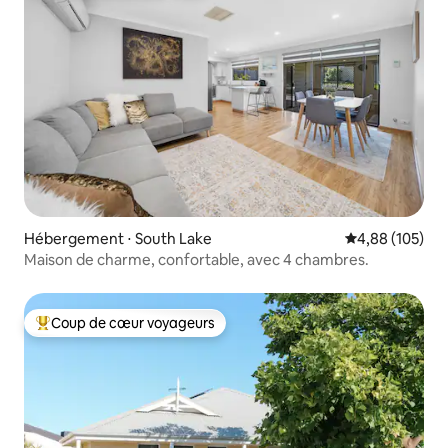
Hébergement ⋅ South Lake
Évaluation moy
4,88 (105)
Maison de charme, confortable, avec 4 chambres.
Coup de cœur voyageurs
Coups de cœur voyageurs les plus appréciés