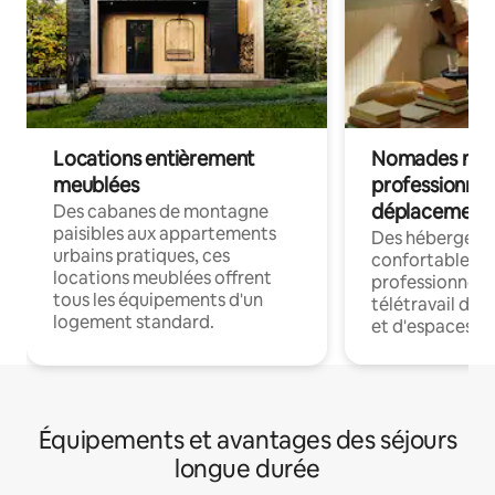
Locations entièrement
Nomades num
meublées
professionnel
déplacement
Des cabanes de montagne
paisibles aux appartements
Des hébergem
urbains pratiques, ces
confortables p
locations meublées offrent
professionnels
tous les équipements d'un
télétravail dis
logement standard.
et d'espaces de
Équipements et avantages des séjours
longue durée