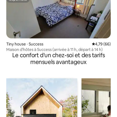
Superhôte
Tiny house ⋅ Success
Évaluation mo
4,79 (66)
Maison d'hôtes à Success (arrivée à 11 h, départ à 14 h)
Le confort d'un chez-soi et des tarifs
mensuels avantageux