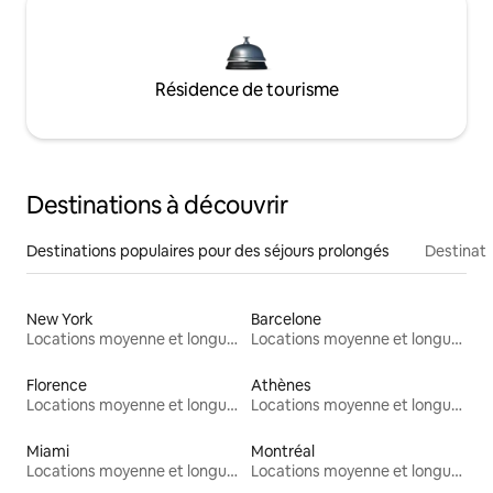
Résidence de tourisme
Destinations à découvrir
Destinations populaires pour des séjours prolongés
Destinati
New York
Barcelone
Locations moyenne et longue durée
Locations moyenne et longue durée
Florence
Athènes
Locations moyenne et longue durée
Locations moyenne et longue durée
Miami
Montréal
Locations moyenne et longue durée
Locations moyenne et longue durée