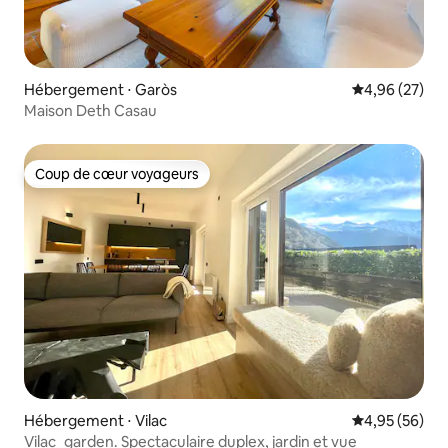
Hébergement ⋅ Garòs
Évaluation mo
4,96 (27)
Maison Deth Casau
Coup de cœur voyageurs
Coup de cœur voyageurs
Hébergement ⋅ Vilac
Évaluation mo
4,95 (56)
Vilac_garden. Spectaculaire duplex, jardin et vue