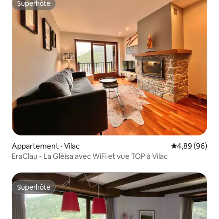
Superhôte
Superhôte
Appartement ⋅ Vilac
Évaluation mo
4,89 (96)
EraClau - La Glèisa avec WiFi et vue TOP à Vilac
Superhôte
Superhôte