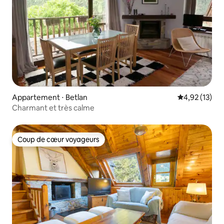
Appartement ⋅ Betlan
Évaluation mo
4,92 (13)
Charmant et très calme
Coup de cœur voyageurs
Coup de cœur voyageurs