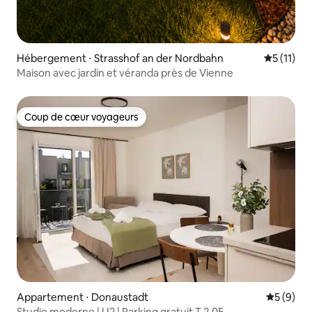
Hébergement ⋅ Strasshof an der Nordbahn
Évaluatio
5 (11)
Maison avec jardin et véranda près de Vienne
Coup de cœur voyageurs
Coup de cœur voyageurs
Appartement ⋅ Donaustadt
Évaluatio
5 (9)
Studio moderne | U2 | Parking gratuit T 2.05