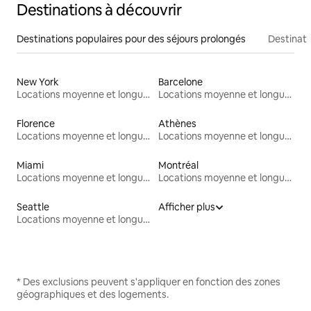
Destinations à découvrir
Destinations populaires pour des séjours prolongés
Destinati
New York
Barcelone
Locations moyenne et longue durée
Locations moyenne et longue durée
Florence
Athènes
Locations moyenne et longue durée
Locations moyenne et longue durée
Miami
Montréal
Locations moyenne et longue durée
Locations moyenne et longue durée
Seattle
Afficher plus
Locations moyenne et longue durée
* Des exclusions peuvent s'appliquer en fonction des zones
géographiques et des logements.