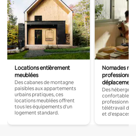
Locations entièrement
Nomades num
meublées
professionnel
déplacement
Des cabanes de montagne
paisibles aux appartements
Des hébergem
urbains pratiques, ces
confortables p
locations meublées offrent
professionnels
tous les équipements d'un
télétravail dis
logement standard.
et d'espaces de