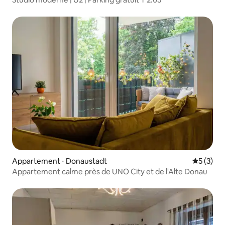
Appartement ⋅ Donaustadt
Évaluatio
5 (3)
Appartement calme près de UNO City et de l'Alte Donau