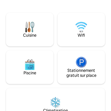
pour un séjour en famille ou entre amis.
Ardennes belges à
Profitez de jolies balades à pied ou à vélo
pleine forêt à 10
au départ du gîte, des multiples activités
entre Namur et Di
et super restos du coin.
forêt en allant au
15min à pied à tra
points de vue en Wallon
ressourcante
Cuisine
Wifi
Stationnement
Piscine
gratuit sur place
Climatisation