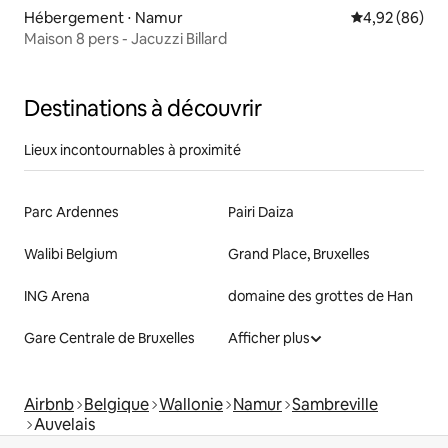
Hébergement ⋅ Namur
Évaluation mo
4,92 (86)
Maison 8 pers - Jacuzzi Billard
Destinations à découvrir
Lieux incontournables à proximité
Parc Ardennes
Pairi Daiza
Walibi Belgium
Grand Place, Bruxelles
ING Arena
domaine des grottes de Han
Gare Centrale de Bruxelles
Afficher plus
Airbnb
Belgique
Wallonie
Namur
Sambreville
Auvelais