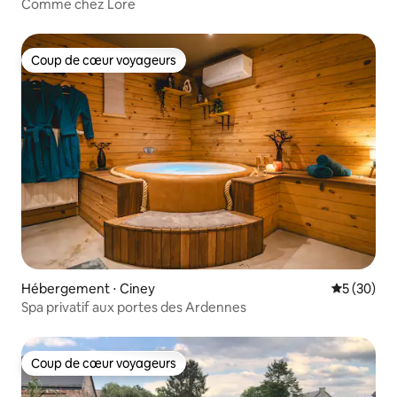
Comme chez Lore
Coup de cœur voyageurs
Coup de cœur voyageurs
Hébergement ⋅ Ciney
Évaluation
5 (30)
Spa privatif aux portes des Ardennes
Coup de cœur voyageurs
Coup de cœur voyageurs