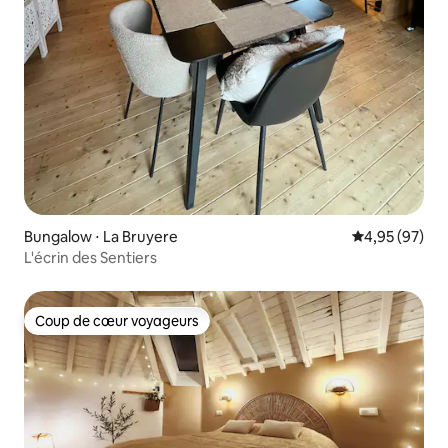
Bungalow ⋅ La Bruyere
Évaluation mo
4,95 (97)
L'écrin des Sentiers
Coup de cœur voyageurs
Coup de cœur voyageurs