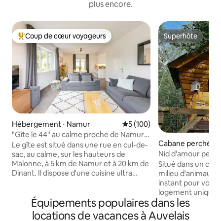
plus encore.
Coup de cœur voyageurs
Superhôte
Coups de cœur voyageurs les plus appréciés
Superhôte
Hébergement ⋅ Namur
Évaluation moyenne sur la ba
5 (100)
"Gîte le 44" au calme proche de Namur,
Cabane perchée 
avec jardin
Le gîte est situé dans une rue en cul-de-
Nid d'amour perch
sac, au calme, sur les hauteurs de
Luxueux
Malonne, à 5 km de Namur et à 20 km de
Situé dans un cadre
Dinant. Il dispose d'une cuisine ultra
milieu d'animaux,la
équipée, d'un salon avec vue sur
instant pour vous f
Malonne, d'une véranda, d'une terrasse
logement unique t
Équipements populaires dans les
et d'un jardin. Parking privé pour 3
cabane perchée rel
véhicules et garage pour vélos. Pouvant
cachée des regard
locations de vacances à Auvelais
accueillir 7personnes, notre gîte est idéal
sal/cuis/sdb) Situ