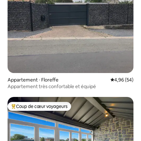
Appartement ⋅ Floreffe
Évaluation mo
4,96 (54)
Appartement très confortable et équipé
Coup de cœur voyageurs
Coups de cœur voyageurs les plus appréciés