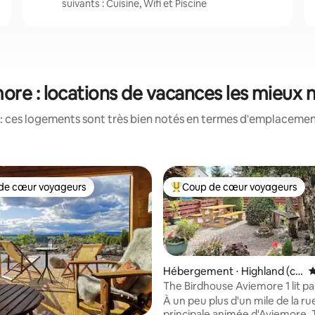
suivants : Cuisine, Wifi et Piscine
ore : locations de vacances les mieux 
: ces logements sont très bien notés en termes d'emplacement
de cœur voyageurs
Coup de cœur voyageurs
 cœur voyageurs les plus appréciés
Coups de cœur voyageurs les p
Hébergement ⋅ Highland (co
É
uncil area)
The Birdhouse Aviemore 1 lit pai
avec jardin
À un peu plus d'un mile de la ru
principale animée d'Aviemore,
la base de 243 commentaires : 4,98 sur 5