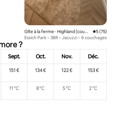
Gîte à la ferme ⋅ Highland (counc
Évaluation moyenne
5 (75)
il area)
Essich Park – 3BR – Jacuzzi – 6 couchages
emore ?
Sept.
Oct.
Nov.
Déc.
151 €
134 €
122 €
153 €
11 °C
8 °C
5 °C
2 °C