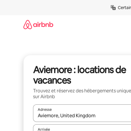
Aller
Certai
directement
au
contenu
Aviemore : locations de
vacances
Trouvez et réservez des hébergements uniqu
sur Airbnb
Adresse
Lorsque les résultats s'affichent, utilisez les flèc
Arrivée