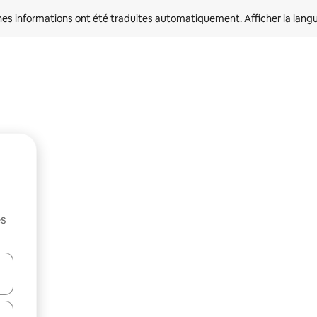
nes informations ont été traduites automatiquement. 
Afficher la lang
es
hes vers le haut et vers le bas pour les parcourir ou en appuyant et en fai