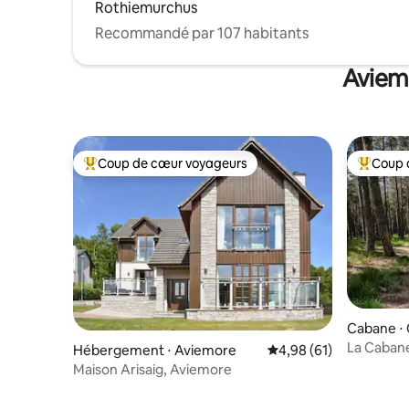
Rothiemurchus
Recommandé par 107 habitants
Aviemo
Coup de cœur voyageurs
Coup 
Coups de cœur voyageurs les plus appréciés
Coups de
Cabane ⋅ 
La Cabane
Hébergement ⋅ Aviemore
Évaluation moyenne su
4,98 (61)
Maison Arisaig, Aviemore