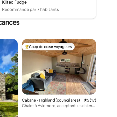
Kilted Fudge
Recommandé par 7 habitants
acances
Coup de cœur voyageurs
lus appréciés
Coups de cœur voyageurs les plus appréciés
mmentaires : 5 sur 5
Cabane ⋅ Highland (council area)
Évaluation moyenne
5 (17)
Chalet à Aviemore, acceptant les chiens,
avec cheminée