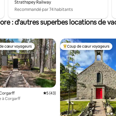
Strathspey Railway
Recommandé par 74 habitants
re : d'autres superbes locations de v
de cœur voyageurs
Coup de cœur voyageurs
 cœur voyageurs les plus appréciés
Coups de cœur voyageurs les p
Corgarff
Évaluation moyenne sur la base de 43 co
5 (43)
 à Corgarff
r la base de 61 commentaires : 4,98 sur 5