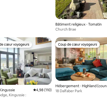
Bâtiment religieux ⋅ Tomatin
Church Brae
de cœur voyageurs
Coup de cœur voyageurs
 cœur voyageurs les plus appréciés
Coup de cœur voyageurs
Hébergement ⋅ Highland (coun
 sur la base de 18 commentaires : 5 sur 5
Kingussie
Évaluation moyenne sur la base de 110 comme
4,98 (110)
l area)
18 Dalfaber Park
dge, Kingussie :