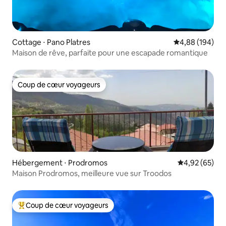
Cottage ⋅ Pano Platres
Évaluation moy
4,88 (194)
Maison de rêve, parfaite pour une escapade romantique
Coup de cœur voyageurs
Coup de cœur voyageurs
Hébergement ⋅ Prodromos
Évaluation mo
4,92 (65)
Maison Prodromos, meilleure vue sur Troodos
Coup de cœur voyageurs
Coups de cœur voyageurs les plus appréciés