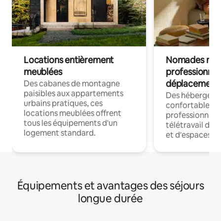
Locations entièrement
Nomades num
meublées
professionnel
déplacement
Des cabanes de montagne
paisibles aux appartements
Des hébergem
urbains pratiques, ces
confortables p
locations meublées offrent
professionnels
tous les équipements d'un
télétravail dis
logement standard.
et d'espaces de
Équipements et avantages des séjours
longue durée