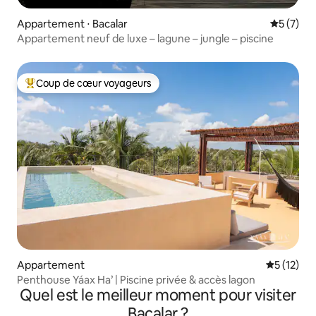
Appartement ⋅ Bacalar
Évaluatio
5 (7)
Appartement neuf de luxe – lagune – jungle – piscine
Coup de cœur voyageurs
Coups de cœur voyageurs les plus appréciés
Appartement
Évaluation
5 (12)
Penthouse Yáax Ha’ | Piscine privée & accès lagon
Quel est le meilleur moment pour visiter
Bacalar ?