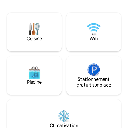
entièrement équipée et Wi-Fi Starlink
pour le repos ou le travail à distance. À
seulement 15 minutes en voiture de la
ville de Bacalar, une partie de la route
n'est pas goudronnée et est cahoteuse,
alors conduisez lentement et profitez
de la promenade dans la jungle.
Cuisine
Wifi
Bienvenue dans votre paradis pour
simplement « être ».
Stationnement
Piscine
gratuit sur place
Climatisation