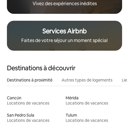
Vivez des expériences inédites
Services Airbnb
Faites de votre séjour un moment spécial
Destinations à découvrir
Destinations à proximité
Autres types de logements
Lie
Cancún
Mérida
Locations de vacances
Locations de vacances
San Pedro Sula
Tulum
Locations de vacances
Locations de vacances