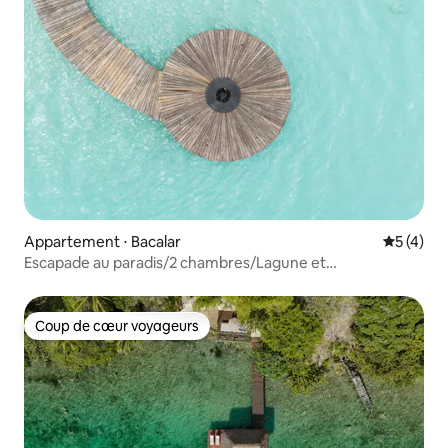
Appartement ⋅ Bacalar
Évaluatio
5 (4)
Escapade au paradis/2 chambres/Lagune et
piscine/Terrasse privée
Coup de cœur voyageurs
Coup de cœur voyageurs