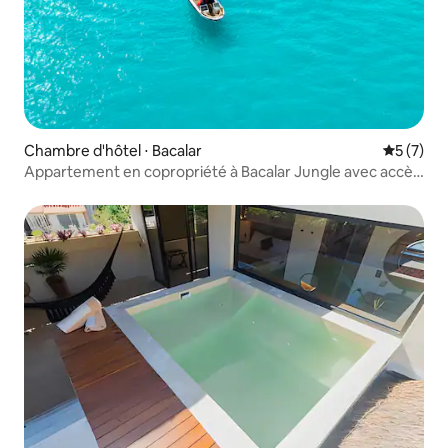
Chambre d'hôtel ⋅ Bacalar
Évaluatio
5 (7)
Appartement en copropriété à Bacalar Jungle avec accès
au lagon