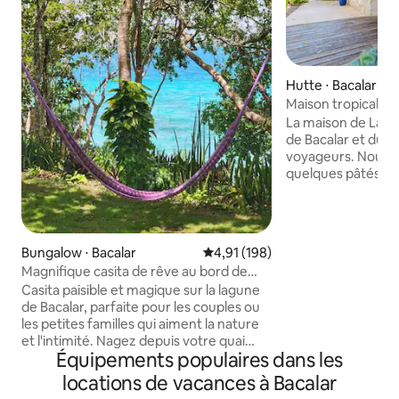
Hutte ⋅ Bacalar
Maison tropicale • 
pour les familles
La maison de Laila
de Bacalar et du 
voyageurs. Nous 
quelques pâtés de
principale et du la
était de concevoir
apporte une expér
confort, luxe et tr
Bungalow ⋅ Bacalar
Évaluation moyenne sur la base 
4,91 (198)
seul endroit. Cuisine entièrement
Magnifique casita de rêve au bord de
équipée, grandes 
l’eau avec kayaks et ponton
Casita paisible et magique sur la lagune
le jardin verdoyant
de Bacalar, parfaite pour les couples ou
quelques-uns des 
les petites familles qui aiment la nature
fournissons. Sur l
et l'intimité. Nagez depuis votre quai
pratiquer n'import
Équipements populaires dans les
privé, explorez en kayak ou détendez-
comme le yoga ou 
vous dans un hamac en regardant le
locations de vacances à Bacalar
coucher et le lever du soleil. Cuisine