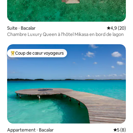
Suite ⋅ Bacalar
Évaluation m
4,9 (20)
Chambre Luxury Queen à l'hôtel Mikasa en bord de lagon
Coup de cœur voyageurs
Coups de cœur voyageurs les plus appréciés
Appartement ⋅ Bacalar
Évaluatio
5 (8)