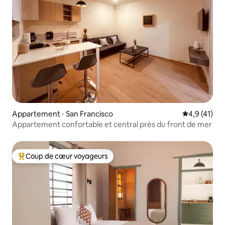
Appartement ⋅ San Francisco
Évaluation m
4,9 (41)
Appartement confortable et central près du front de mer
Coup de cœur voyageurs
Coups de cœur voyageurs les plus appréciés