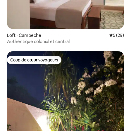
Loft ⋅ Campeche
Évaluation
5 (29)
Authentique colonial et central
Coup de cœur voyageurs
Coup de cœur voyageurs