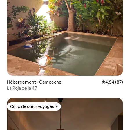
Hébergement ⋅ Campeche
Évaluation mo
4,94 (87)
La Roja de la 47
Coup de cœur voyageurs
Coup de cœur voyageurs