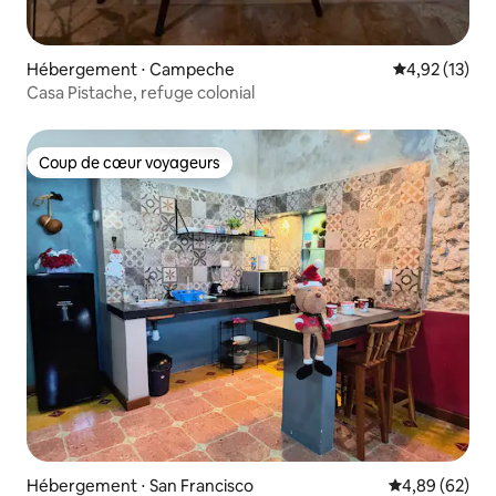
Hébergement ⋅ Campeche
Évaluation mo
4,92 (13)
Casa Pistache, refuge colonial
Coup de cœur voyageurs
Coup de cœur voyageurs
Hébergement ⋅ San Francisco
Évaluation mo
4,89 (62)