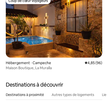
Coup de cœur voyageurs
Coup de cœur voyageurs
Hébergement ⋅ Campeche
Évaluation mo
4,85 (96)
Maison Boutique, La Muralla
Destinations à découvrir
Destinations à proximité
Autres types de logements
Lie