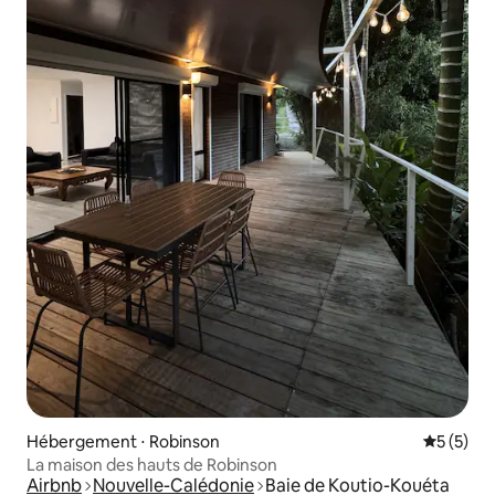
Hébergement ⋅ Robinson
Évaluatio
5 (5)
La maison des hauts de Robinson
Airbnb
Nouvelle-Calédonie
Baie de Koutio-Kouéta