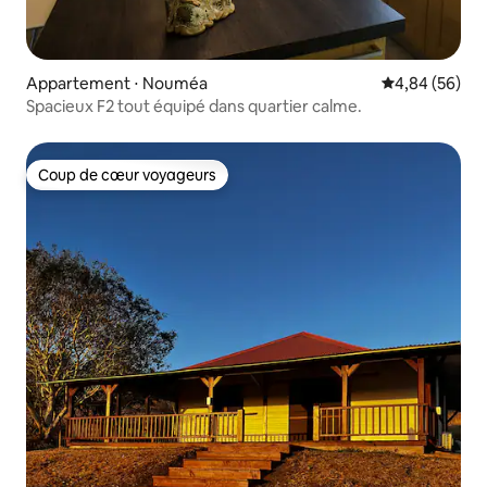
Appartement ⋅ Nouméa
Évaluation mo
4,84 (56)
Spacieux F2 tout équipé dans quartier calme.
Coup de cœur voyageurs
Coup de cœur voyageurs