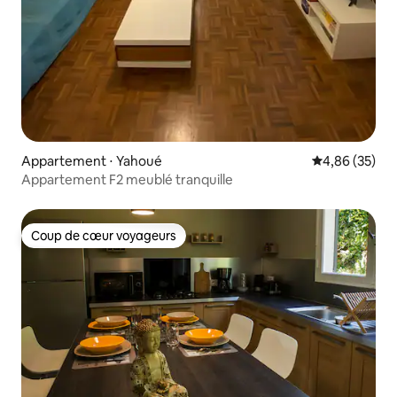
Appartement ⋅ Yahoué
Évaluation mo
4,86 (35)
Appartement F2 meublé tranquille
Coup de cœur voyageurs
Coup de cœur voyageurs