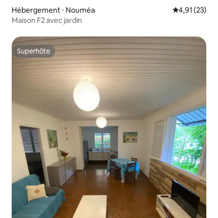
Hébergement ⋅ Nouméa
Évaluation mo
4,91 (23)
Maison F2 avec jardin
Superhôte
Superhôte