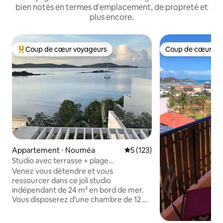
bien notés en termes d'emplacement, de propreté et
plus encore.
Coup de cœur voyageurs
Coup de cœur vo
Coups de cœur voyageurs les plus appréciés
Coup de cœur vo
Appartement ⋅ Nouméa
Évaluation moyenne sur la ba
5 (123)
Studio avec terrasse + plage
privée/kayaks
Venez vous détendre et vous
ressourcer dans ce joli studio
indépendant de 24 m² en bord de mer.
Vous disposerez d’une chambre de 12 m²
climatisée avec placard, une pièce de 12
m² avec salle d’eau/wc et meuble cuisine