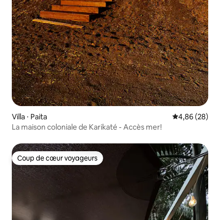
Villa ⋅ Paita
Évaluation mo
4,86 (28)
La maison coloniale de Karikaté - Accès mer!
Coup de cœur voyageurs
Coup de cœur voyageurs