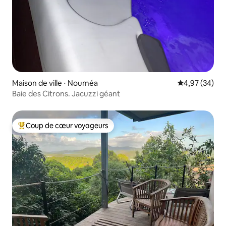
Maison de ville ⋅ Nouméa
Évaluation mo
4,97 (34)
Baie des Citrons. Jacuzzi géant
Coup de cœur voyageurs
Coups de cœur voyageurs les plus appréciés