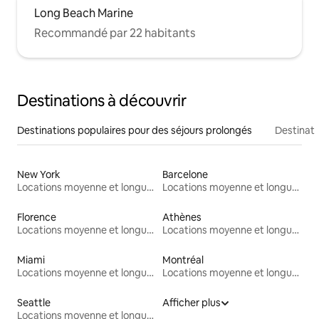
Long Beach Marine
Recommandé par 22 habitants
Destinations à découvrir
Destinations populaires pour des séjours prolongés
Destinati
New York
Barcelone
Locations moyenne et longue durée
Locations moyenne et longue durée
Florence
Athènes
Locations moyenne et longue durée
Locations moyenne et longue durée
Miami
Montréal
Locations moyenne et longue durée
Locations moyenne et longue durée
Seattle
Afficher plus
Locations moyenne et longue durée