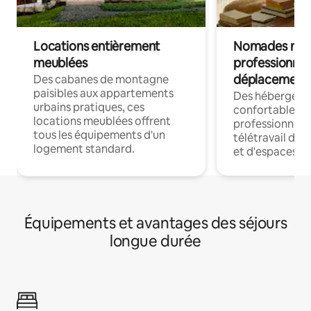
Locations entièrement
Nomades num
meublées
professionnel
déplacement
Des cabanes de montagne
paisibles aux appartements
Des hébergem
urbains pratiques, ces
confortables p
locations meublées offrent
professionnels
tous les équipements d'un
télétravail dis
logement standard.
et d'espaces de
Équipements et avantages des séjours
longue durée