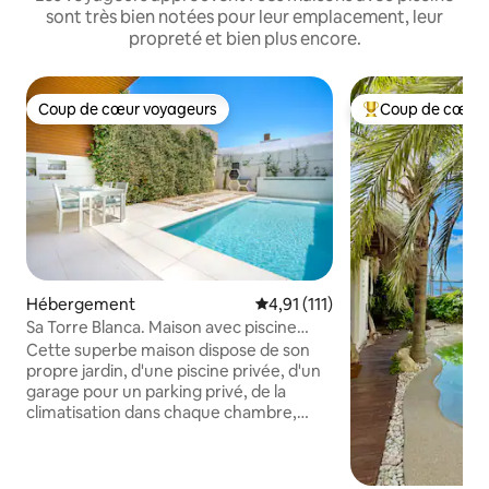
sont très bien notées pour leur emplacement, leur
propreté et bien plus encore.
Coup de cœur voyageurs
Coup de cœur 
Coup de cœur voyageurs
Coups de cœur vo
Hébergement
Évaluation moyenne sur la base
4,91 (111)
Sa Torre Blanca. Maison avec piscine
privée.
Cette superbe maison dispose de son
propre jardin, d'une piscine privée, d'un
garage pour un parking privé, de la
climatisation dans chaque chambre,
d'une salle de jeux et d'une salle de
télévision séparée. La maison est dans
un quartier résidentiel calme qui se