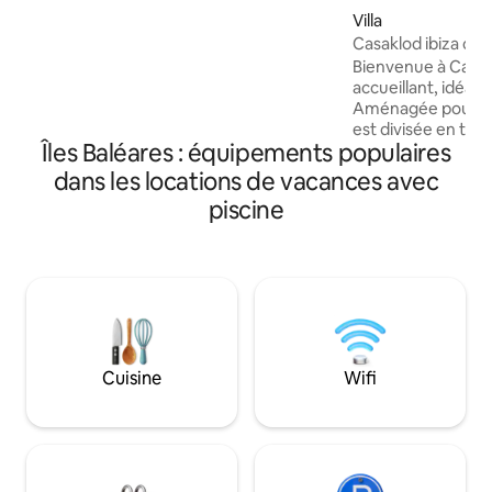
trouve à distance de marche de toutes
Villa
les principales attractions de Palma.
Casaklod ibiza cen
L'endroit idéal si vous voulez explorer la
Bienvenue à Casak
merveilleuse ville de Palma à pied et que
accueillant, idéal 
vous avez un endroit où vous retirer
Aménagée pour 6 
pour une soirée relaxante et de bonnes
est divisée en troi
nuits de sommeil. Número de licencia o
Îles Baléares : équipements populaires
reliées au jardin
registro : ETV/7544
dispose d'une salle
dans les locations de vacances avec
vous trouverez un
piscine
cuisine ouverte, p
détendre et social
à vous soucier de 
système de filtrat
Vous trouverez é
bienvenue avec de
bouteille de vin m
Cuisine
Wifi