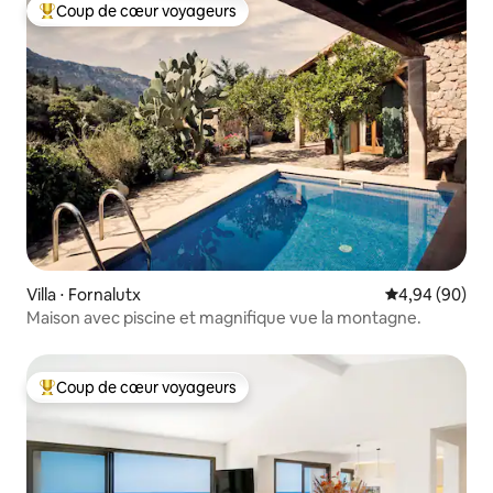
Coup de cœur voyageurs
Coups de cœur voyageurs les plus appréciés
Villa ⋅ Fornalutx
Évaluation mo
4,94 (90)
Maison avec piscine et magnifique vue la montagne.
Coup de cœur voyageurs
Coups de cœur voyageurs les plus appréciés