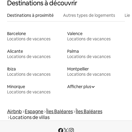
Destinations à découvrir
Destinations à proximité
Autres types de logements
Lie
Barcelone
Valence
Locations de vacances
Locations de vacances
Alicante
Palma
Locations de vacances
Locations de vacances
Ibiza
Montpellier
Locations de vacances
Locations de vacances
Minorque
Afficher plus
Locations de vacances
Airbnb
Espagne
Îles Baléares
Îles Baléares
Locations de villas