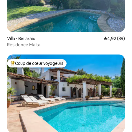
Villa ⋅ Biniaraix
Évaluation mo
4,92 (39)
Résidence Maita
Coup de cœur voyageurs
Coups de cœur voyageurs les plus appréciés