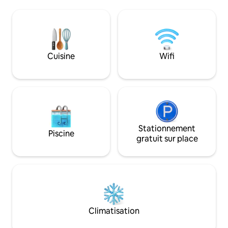
une beauté naturel
spacieuse et confortable. Quartier
retraite tranquill
calme à 7 km du centre de Palma, de
d'équipements pou
l'aéroport et des plages. Supermarchés
inoubliable.
à 1 km. Idéal pour se reposer, faire des
excursions autour de l'île, faire du vélo,
etc. Nous aimons les animaux de
Cuisine
Wifi
compagnie, alors amenez-les ;-)
Stationnement
Piscine
gratuit sur place
Climatisation