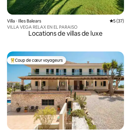
Villa ⋅ Illes Balears
Évaluation
5 (37)
VILLA VEGA RELAX EN EL PARAISO
Locations de villas de luxe
Coup de cœur voyageurs
Coups de cœur voyageurs les plus appréciés