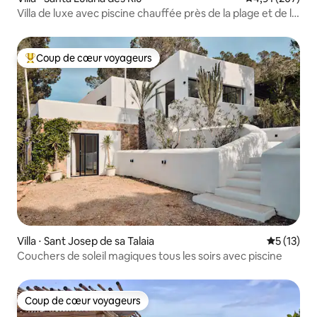
Villa de luxe avec piscine chauffée près de la plage et de la
ville d'Ibiza
Coup de cœur voyageurs
Coups de cœur voyageurs les plus appréciés
Villa ⋅ Sant Josep de sa Talaia
Évaluation
5 (13)
Couchers de soleil magiques tous les soirs avec piscine
Coup de cœur voyageurs
Coup de cœur voyageurs