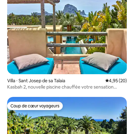
Villa ⋅ Sant Josep de sa Talaia
Évaluation mo
4,95 (20)
Kasbah 2, nouvelle piscine chauffée votre sensation
absolue
Coup de cœur voyageurs
Coup de cœur voyageurs