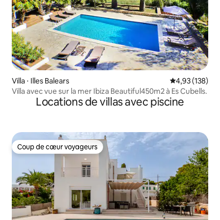
Villa ⋅ Illes Balears
Évaluation moy
4,93 (138)
Villa avec vue sur la mer Ibiza Beautiful450m2 à Es Cubells.
Locations de villas avec piscine
Coup de cœur voyageurs
Coup de cœur voyageurs