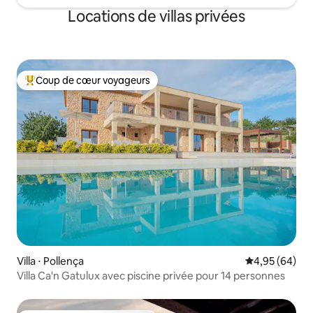
Locations de villas privées
Coup de cœur voyageurs
Coups de cœur voyageurs les plus appréciés
Villa ⋅ Pollença
Évaluation mo
4,95 (64)
Villa Ca'n Gatulux avec piscine privée pour 14 personnes