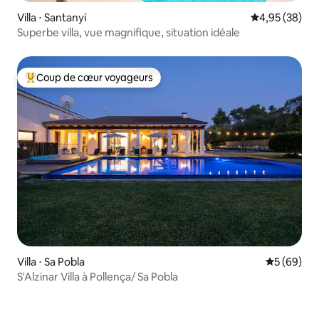
Villa ⋅ Santanyí
Évaluation mo
4,95 (38)
Superbe villa, vue magnifique, situation idéale
Coup de cœur voyageurs
Coups de cœur voyageurs les plus appréciés
Villa ⋅ Sa Pobla
Évaluation
5 (69)
S'Alzinar Villa à Pollença/ Sa Pobla