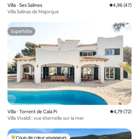
Villa ⋅ Ses Salines
Évaluation mo
4,96 (47)
Villa Salinas de Majorque
Superhôte
Superhôte
Villa ⋅ Torrent de Cala Pi
Évaluation mo
4,79 (72)
Villa Vivaldi : vue éternelle sur la mer
Coup de cœur voyageurs