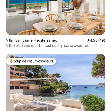
Villa ⋅ San Jaime Mediterráneo
Évaluation mo
4,96 (49)
Villa Bella | vue mer fantastique | piscine chauffée
Coup de cœur voyageurs
Coups de cœur voyageurs les plus appréciés