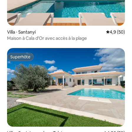
Villa ⋅ Santanyí
Évaluation m
4,9 (50)
Maison à Cala d'Or avec accès à la plage
Superhôte
Superhôte