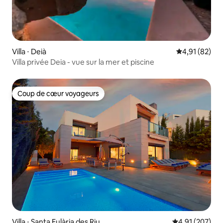
Villa ⋅ Deià
Évaluation mo
4,91 (82)
Villa privée Deia - vue sur la mer et piscine
Coup de cœur voyageurs
Coup de cœur voyageurs
Villa ⋅ Santa Eulària des Riu
Évaluation moy
4,91 (207)