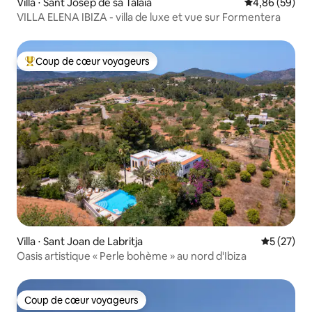
Villa ⋅ Sant Josep de sa Talaia
Évaluation mo
4,86 (59)
VILLA ELENA IBIZA - villa de luxe et vue sur Formentera
Coup de cœur voyageurs
Coups de cœur voyageurs les plus appréciés
Villa ⋅ Sant Joan de Labritja
Évaluation
5 (27)
Oasis artistique « Perle bohème » au nord d'Ibiza
Coup de cœur voyageurs
Coup de cœur voyageurs