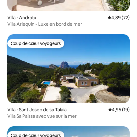
Villa ⋅ Andratx
Évaluation mo
4,89 (72)
Villa Arlequín - Luxe en bord de mer
Coup de cœur voyageurs
Coup de cœur voyageurs
Villa ⋅ Sant Josep de sa Talaia
Évaluation mo
4,95 (19)
Villa Sa Paissa avec vue sur la mer
Coup de cœur voyageurs