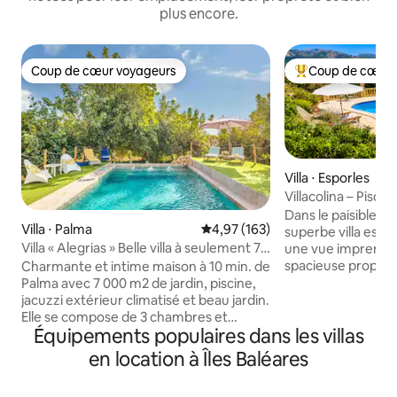
plus encore.
Coup de cœur voyageurs
Coup de cœur 
Coup de cœur voyageurs
Coups de cœur vo
Villa ⋅ Esporles
Villacolina – Piscin
couper le souffle
Dans le paisible no
Villa ⋅ Palma
Évaluation moyenne sur la base 
4,97 (163)
superbe villa est 
Villa « Alegrias » Belle villa à seulement 7
une vue imprenabl
km du centre-ville
spacieuse propriét
Charmante et intime maison à 10 min. de
dispose de quatre chambres, d'un
Palma avec 7 000 m2 de jardin, piscine,
grande piscine, d'
jacuzzi extérieur climatisé et beau jardin.
privé, d'un espac
Elle se compose de 3 chambres et
Équipements populaires dans les villas
plusieurs terrasses
2 salles de bains. Elle dispose d'une
espace barbecue dé
grande terrasse avec vue sur le jardin,
en location à Îles Baléares
détente et les repas en
porches, cheminées, barbecue,
villa combine des a
climatisation et chauffage…Très